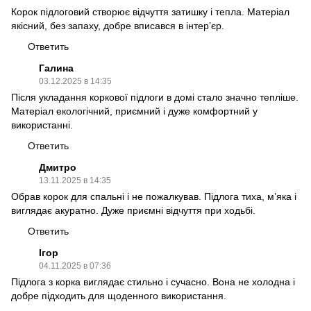
Корок підлоговий створює відчуття затишку і тепла. Матеріал
якісний, без запаху, добре вписався в інтер’єр.
Ответить
Галина
03.12.2025 в 14:35
Після укладання коркової підлоги в домі стало значно тепліше.
Матеріал екологічний, приємний і дуже комфортний у
використанні.
Ответить
Дмитро
13.11.2025 в 14:35
Обрав корок для спальні і не пожалкував. Підлога тиха, м’яка і
виглядає акуратно. Дуже приємні відчуття при ходьбі.
Ответить
Ігор
04.11.2025 в 07:36
Підлога з корка виглядає стильно і сучасно. Вона не холодна і
добре підходить для щоденного використання.