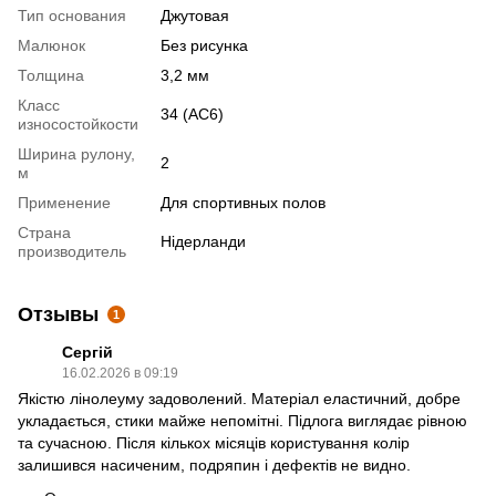
Тип основания
Джутовая
Малюнок
Без рисунка
Толщина
3,2 мм
Класс
34 (АС6)
износостойкости
Ширина рулону,
2
м
Применение
Для спортивных полов
Страна
Нідерланди
производитель
Отзывы
1
Сергій
16.02.2026 в 09:19
Якістю лінолеуму задоволений. Матеріал еластичний, добре
укладається, стики майже непомітні. Підлога виглядає рівною
та сучасною. Після кількох місяців користування колір
залишився насиченим, подряпин і дефектів не видно.