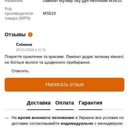
Название
Ламінат MyStep Sky Дуб песочний MS510
Код
производителя
MS510
товара (MPN)
Отзывы
1
Сніжана
26.01.2026 в 11:31
Покриття практичне та красиве. Ламінат додає затишку кімнаті,
не боїться вологи та щоденного прибирання.
Ответить
Написать отзыв
Доставка
Оплата
Гарантия
На
время военного положение
в Украине все условия по
доставке согласовывайте
индивидуально
с менеджером;