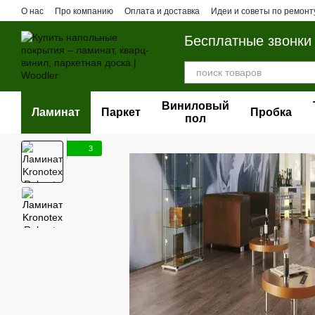
Перейти к основному контенту
О нас
Про компанию
Оплата и доставка
Идеи и советы по ремонт
Бесплатные звонки
Виниловый
Ламинат
Паркет
Пробка
пол
3