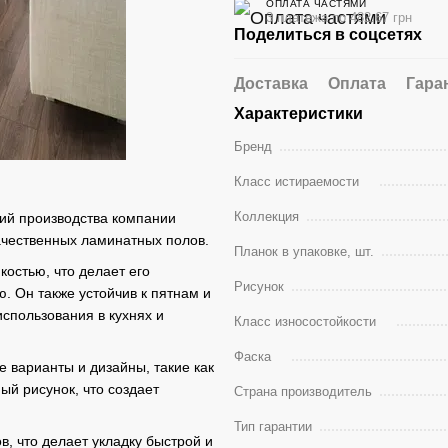
ОПЛАТА ЧАСТЯМИ
3 платежа по 482.67 грн
Поделиться в соцсетях
Доставка
Оплата
Гара
Характеристики
Бренд
Класс истираемости
Коллекция
тий производства компании
ачественных ламинатных полов.
Планок в упаковке, шт.
остью, что делает его
Рисунок
 Он также устойчив к пятнам и
использования в кухнях и
Класс износостойкости
Фаска
е варианты и дизайны, такие как
ый рисунок, что создает
Страна производитель
Тип гарантии
в, что делает укладку быстрой и