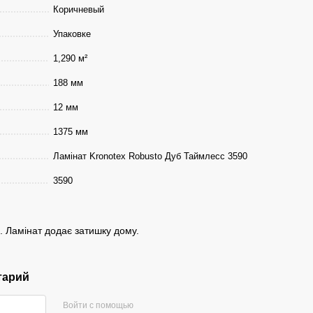
Коричневый
Упаковке
1,290 м²
188 мм
12 мм
1375 мм
Ламінат Kronotex Robusto Дуб Таймлесс 3590
3590
. Ламінат додає затишку дому.
тарий
Войти с помощью