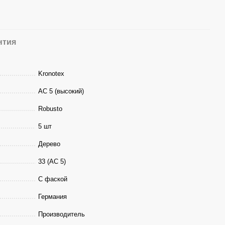
нтия
Kronotex
АС 5 (высокий)
Robusto
5 шт
Дерево
33 (АС 5)
С фаской
Германия
Производитель