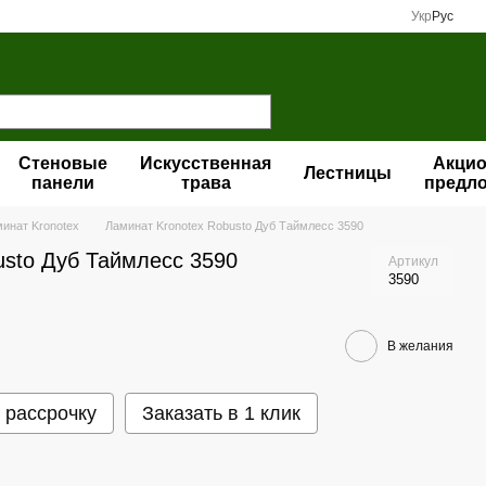
Укр
Рус
Стеновые
Искусственная
Акци
Лестницы
панели
трава
предл
инат Kronotex
Ламинат Kronotex Robusto Дуб Таймлесс 3590
usto Дуб Таймлесс 3590
Артикул
3590
В желания
 рассрочку
Заказать в 1 клик