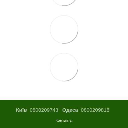
Київ
0800209743
Одеса
0800209818
Контакты