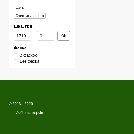
Фаска:
Очистити фільтр
Ціна, грн
Від Ціна, грн
До Ціна, грн
ОК
Фаска
З фаскою
Без фаски
© 2013—2026
Мобільна версія