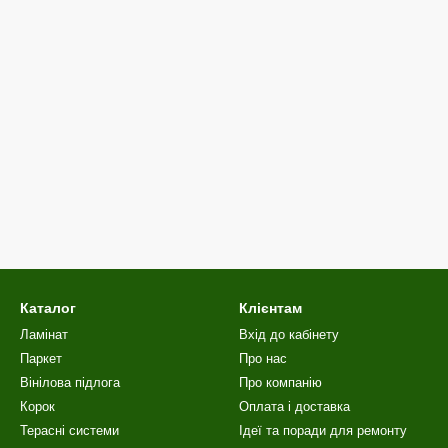
Каталог
Клієнтам
Ламінат
Вхід до кабінету
Паркет
Про нас
Вінілова пiдлога
Про компанію
Корок
Оплата і доставка
Терасні системи
Ідеї та поради для ремонту