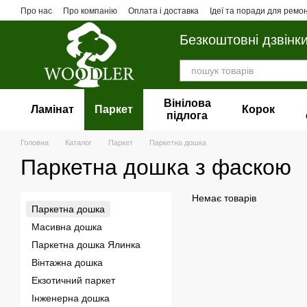
Перейти до основного контенту
Про нас
Про компанію
Оплата і доставка
Ідеї та поради для ремо
Безкоштовні дзвінк
Вінілова
Ламінат
Паркет
Корок
пiдлога
Головна
Каталог
Паркет
Паркетна дошка
Паркетна дошка з фаскою
Немає товарів
Паркетна дошка
Масивна дошка
Паркетна дошка Ялинка
Вінтажна дошка
Екзотичний паркет
Інженерна дошка