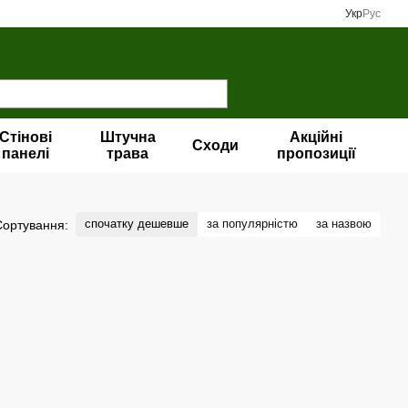
Укр
Рус
Стінові
Штучна
Акційні
Сходи
панелі
трава
пропозиції
спочатку дешевше
за популярністю
за назвою
Сортування: