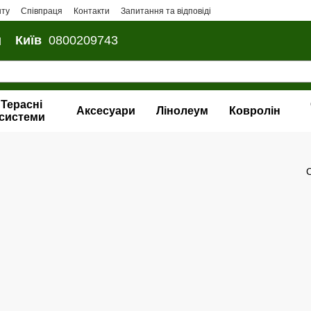
нту
Співпраця
Контакти
Запитання та відповіді
и
Київ
0800209743
Терасні
Аксесуари
Лінолеум
Ковролін
системи