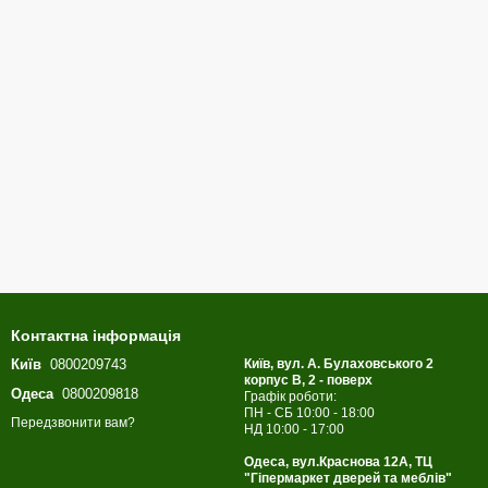
Контактна інформація
Київ
0800209743
Київ, вул. А. Булаховського 2
корпус B, 2 - поверх
Одеса
0800209818
Графік роботи:
ПН - СБ 10:00 - 18:00
Передзвонити вам?
НД 10:00 - 17:00
Одеса, вул.Краснова 12А, ТЦ
"Гіпермаркет дверей та меблів"