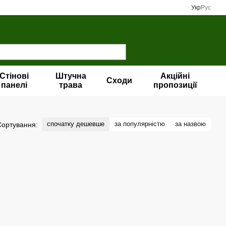
Укр
Рус
Стінові
Штучна
Акційні
Сходи
панелі
трава
пропозиції
спочатку дешевше
за популярністю
за назвою
Сортування: