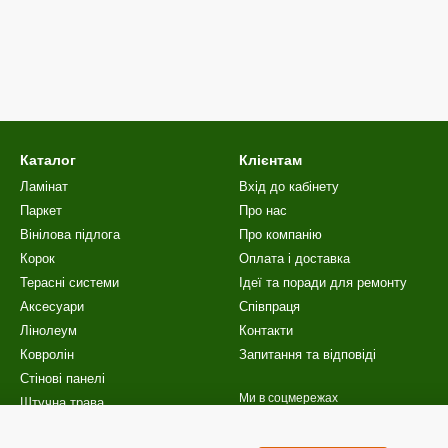
Каталог
Клієнтам
Ламінат
Вхід до кабінету
Паркет
Про нас
Вінілова пiдлога
Про компанію
Корок
Оплата і доставка
Терасні системи
Ідеї та поради для ремонту
Аксесуари
Співпраця
Лінолеум
Контакти
Ковролін
Запитання та відповіді
Стінові панелі
Ми в соцмережах
Штучна трава
Сходи