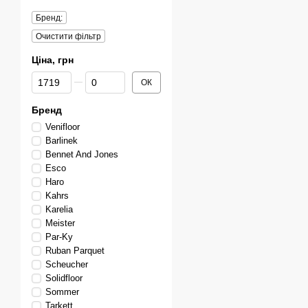
Бренд:
Очистити фільтр
Ціна, грн
Від Ціна, грн
До Ціна, грн
ОК
Бренд
Venifloor
Barlinek
Bennet And Jones
Esco
Haro
Kahrs
Karelia
Meister
Par-Ky
Ruban Parquet
Scheucher
Solidfloor
Sommer
Tarkett