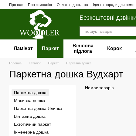
Перейти до основного контенту
Про нас
Про компанію
Оплата і доставка
Ідеї та поради для ремо
Безкоштовні дзвінк
Вінілова
Ламінат
Паркет
Корок
пiдлога
Головна
Каталог
Паркет
Паркетна дошка
Паркетна дошка Вудхарт
Немає товарів
Паркетна дошка
Масивна дошка
Паркетна дошка Ялинка
Вінтажна дошка
Екзотичний паркет
Інженерна дошка