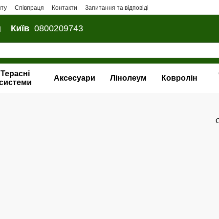
нту
Співпраця
Контакти
Запитання та відповіді
и
Київ
0800209743
Терасні
Аксесуари
Лінолеум
Ковролін
системи