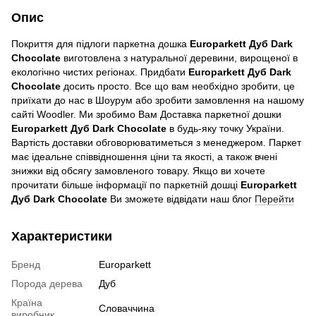
Опис
Покриття для підлоги паркетна дошка
Europarkett Дуб Dark
Chocolate
виготовлена ​​з натуральної деревини, вирощеної в
екологічно чистих регіонах. Придбати
Europarkett Дуб Dark
Chocolate
досить просто. Все що вам необхідно зробити, це
приїхати до нас в Шоурум або зробити замовлення на нашому
сайті Woodler. Ми зробимо Вам Доставка паркетної дошки
Europarkett Дуб Dark Chocolate
в будь-яку точку України.
Вартість доставки обговорюватиметься з менеджером. Паркет
має ідеальне співвідношення ціни та якості, а також вчені
знижки від обсягу замовленого товару. Якщо ви хочете
прочитати більше інформації по паркетній дошці
Europarkett
Дуб Dark Chocolate
Ви зможете відвідати наш блог
Перейти
Характеристики
Бренд
Europarkett
Порода дерева
Дуб
Країна
Словаччина
виробник