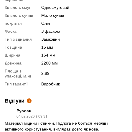
Кількість смуг
Односмуговий
Кількість сучків
Мало сучків
покриття
Олія
Фаска
З фаскою
Тип з'єднання
Замковий
Товщина
15 мм
Ширина
164 мм
Довжина
2200 мм
Площа в
2.89
упаковці, м.кв
Тип гарантії
Виробник
Відгуки
1
Руслан
04.02.2026 в 09:31
Матеріал міцний і стійкий. Підлога не боїться меблів і
активного користування, виглядає довго як нова.