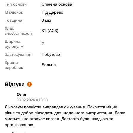
Тип основи
Спінена основа
Малюнок
Під Дерево
Товщина
3 мм
Клас
31 (АС3)
зносостійкості
Ширина
2
рулону, м
Застосування
Побутове
Країна
Бельгія
виробник
Відгуки
1
Олег
03.02.2026 в 13:38
Лінолеум повністю виправдав очікування. Покриття міцне,
рівне та добре підходить для щоденного використання. Легко
миється і не втрачає вигляд. Доставка була швидкою та
організованою.