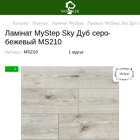
Каталог
Ламінат
Ламінат MyStep
Ламінат MyStep Sky Дуб
Ламінат MyStep Sky Дуб серо-
бежевый MS210
Артикул:
MS210
1 відгук
3