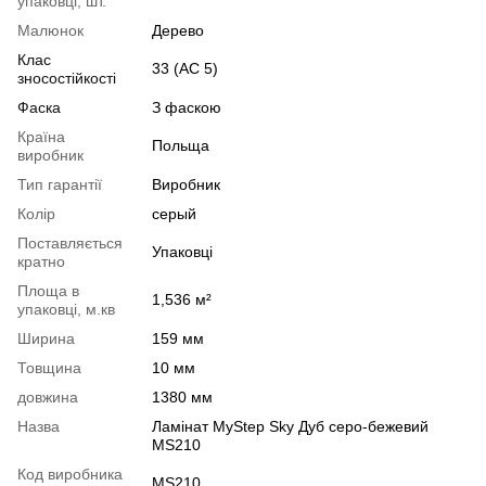
упаковці, шт.
Малюнок
Дерево
Клас
33 (АС 5)
зносостійкості
Фаска
З фаскою
Країна
Польща
виробник
Тип гарантії
Виробник
Колір
серый
Поставляється
Упаковці
кратно
Площа в
1,536 м²
упаковці, м.кв
Ширина
159 мм
Товщина
10 мм
довжина
1380 мм
Назва
Ламінат MyStep Sky Дуб серо-бежевий
MS210
Код виробника
MS210