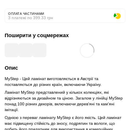
ОПЛАТА ЧАСТИНАМИ
3 платежі по 399.33 грн
Поширити у соцмережах
Опис
MyStep - Цей ламінат виготовляється в Австрії та
поставляється до різних країн, включаючи Україну.
Ламінат MyStep представлений у кількох колекціях, які
відрізняються за дизайном та ціною. Загалом у лінійці MyStep
понад 100 різних декорів, включаючи дерев'яні та кам'яні
імітації.
Однією з переваг ламінату MyStep є його якість. Цей ламінат
має підвищену стійкість до зносу, подряпин та вологи, що
робить його придатним для використання в комерційних