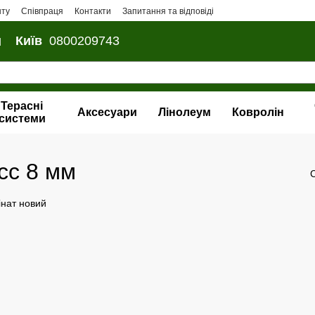
нту
Співпраця
Контакти
Запитання та відповіді
и
Київ
0800209743
Терасні
Аксесуари
Лінолеум
Ковролін
системи
сс 8 мм