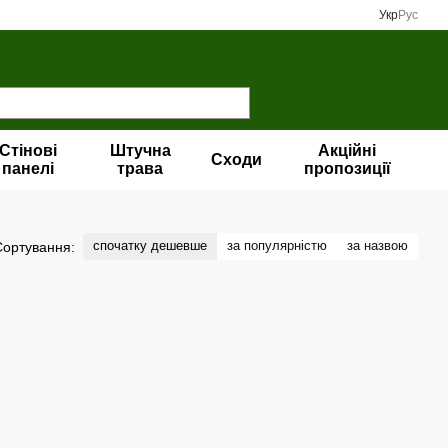
Укр
Рус
Стінові
Штучна
Акційні
Сходи
панелі
трава
пропозиції
спочатку дешевше
за популярністю
за назвою
Сортування: