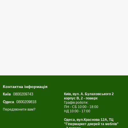
Контактна інформація
Київ
0800209743
Київ, вул. А. Булаховського 2
корпус B, 2 - поверх
Одеса
0800209818
Графік роботи:
ПН - СБ 10:00 - 18:00
Передзвонити вам?
НД 10:00 - 17:00
Одеса, вул.Краснова 12А, ТЦ
"Гіпермаркет дверей та меблів"