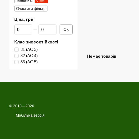
Товщина:
8 мм
Очистити фільтр
Ціна, грн
Від Ціна, грн
До Ціна, грн
ОК
Клас зносостійкості
31 (АС 3)
32 (АС 4)
Немає товарів
33 (АС 5)
© 2013—2026
Мобільна версія