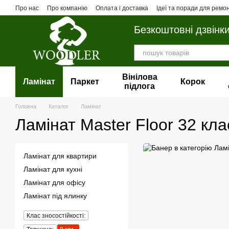
Перейти до основного контенту
Про нас
Про компанію
Оплата і доставка
Ідеї та поради для ремо
Безкоштовні дзвінк
Вінілова
Ламінат
Паркет
Корок
пiдлога
Головна
Каталог
Ламінат
Ламiнат Master Floor 32 кла
Ламінат для квартири
Ламінат для кухні
Ламінат для офісу
Ламінат під ялинку
Клас зносостійкості: