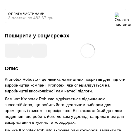
ОПЛАТА ЧАСТИНАМИ
3 платежі по 482.67 грн
Поширити у соцмережах
Опис
Kronotex Robusto - це лінійка ламінатних покриттів для підлоги
виробництва компанії Kronotex, яка спеціалізується на
виробництві високоякісної ламінатної підлоги.
Ламінат Kronotex Robusto відрізняється підвищеною
зносостійкістю, що робить його ідеальним вибором для
приміщень із високою прохідністю. Він також стійкий до плям і
подряпин, що робить його легким у догляді та придатним для
використання в кухнях та коридорах.
Лінійка Kronotex Robusto включає різні кольорові варіанти та