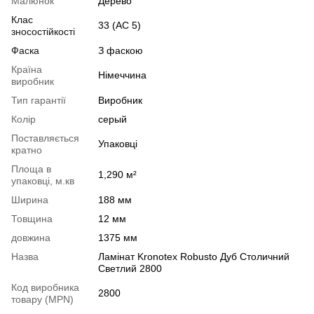
Малюнок
Дерево
Клас
33 (АС 5)
зносостійкості
Фаска
З фаскою
Країна
Німеччина
виробник
Тип гарантії
Виробник
Колір
серый
Поставляється
Упаковці
кратно
Площа в
1,290 м²
упаковці, м.кв
Ширина
188 мм
Товщина
12 мм
довжина
1375 мм
Назва
Ламінат Kronotex Robusto Дуб Столичний
Светлий 2800
Код виробника
2800
товару (MPN)