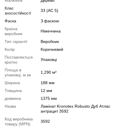
Малюнок
Дерево
Клас
33 (АС 5)
зносостійкості
Фаска
З фаскою
Країна
Німеччина
виробник
Тип гарантії
Виробник
Колір
Коричневий
Поставляється
Упаковці
кратно
Площа в
1,290 м²
упаковці, м.кв
Ширина
188 мм
Товщина
12 мм
довжина
1375 мм
Назва
Ламінат Kronotex Robusto Дуб Атлас
антрацит 3592
Код виробника
3592
товару (MPN)