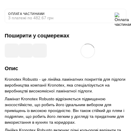
ОПЛАТА ЧАСТИНАМИ
3 платежі по 482.67 грн
Поширити у соцмережах
Опис
Kronotex Robusto - це лінійка ламінатних покриттів для підлоги
виробництва компанії Kronotex, яка спеціалізується на
виробництві високоякісної ламінатної підлоги.
Ламінат Kronotex Robusto відрізняється підвищеною
зносостійкістю, що робить його ідеальним вибором для
приміщень із високою прохідністю. Він також стійкий до плям і
подряпин, що робить його легким у догляді та придатним для
використання в кухнях та коридорах.
Лінійка Kronotex Robusto включає різні кольорові варіанти та