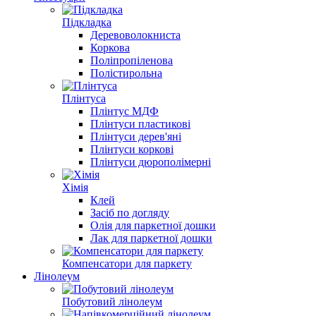
Підкладка
Деревоволокниста
Коркова
Поліпропіленова
Полістирольна
Плінтуса
Плінтус МДФ
Плінтуси пластикові
Плінтуси дерев'яні
Плінтуси коркові
Плінтуси дюрополімерні
Хімія
Клей
Засіб по догляду
Олія для паркетної дошки
Лак для паркетної дошки
Компенсатори для паркету
Лінолеум
Побутовий лінолеум