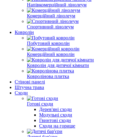
Напівкомерційний лінолеум
Комерційний лінолеум
Спортивний лінолеум
Ковролін
Побутовий ковролін
Комерційний ковролін
Ковролін для дитячої кімнати
Ковролінова плитка
Стінові панелі
Штучна трава
Сходи
Готові сходи
Дерев'яні сходи
Модульні сходи
Гвинтові сходи
Сходи на горище
Дитячі бар'єри