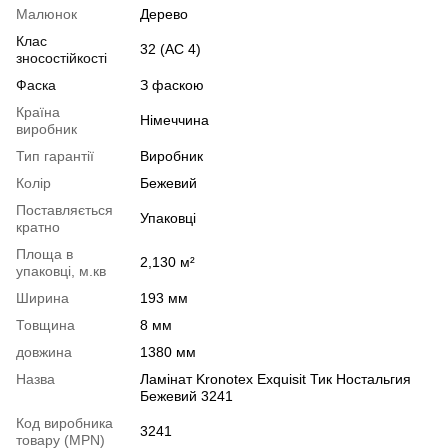
Малюнок
Дерево
Клас
32 (АС 4)
зносостійкості
Фаска
З фаскою
Країна
Німеччина
виробник
Тип гарантії
Виробник
Колір
Бежевий
Поставляється
Упаковці
кратно
Площа в
2,130 м²
упаковці, м.кв
Ширина
193 мм
Товщина
8 мм
довжина
1380 мм
Назва
Ламінат Kronotex Exquisit Тик Ностальгия
Бежевий 3241
Код виробника
3241
товару (MPN)