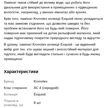
Ламінат також стійкий до впливу води, що робить його
ідеальним для використання в приміщеннях з підвищеною
вологістю, наприклад, у ванних кімнатах або кухнях.
Крім того, ламінат Kronotex колекції Exquisit легко укладається
та має замкове з'єднання, що дозволяє швидко та без
проблем встановити його на будь-якій поверхні. Його
поверхня має приємний на дотик рельєфний малюнок, який
надає підлоговому покриттю природного вигляду та відчуття.
В цілому, ламінат Kronotex колекції Exquisit - це відмінний
вибір для тих, хто шукає міцний і зносостійкий матеріал для
підлоги, який буде виглядати стильно і сучасно в будь-якому
приміщенні.
Характеристики
Бренд
Kronotex
Клас стирання
АС 4 (середній)
Колекція
Exquisit
Планок в
8 шт
упаковці, шт.