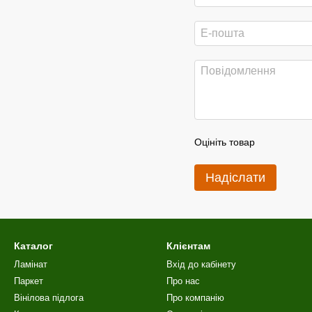
Оцініть товар
Надіслати
Каталог
Клієнтам
Ламінат
Вхід до кабінету
Паркет
Про нас
Вінілова пiдлога
Про компанію