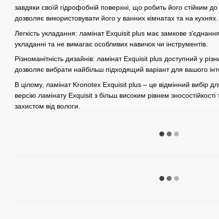
завдяки своїй гідрофобній поверхні, що робить його стійким д
дозволяє використовувати його у ванних кімнатах та на кухнях.
Легкість укладання: ламінат Exquisit plus має замкове з'єднанн
укладанні та не вимагає особливих навичок чи інструментів.
Різноманітність дизайнів: ламінат Exquisit plus доступний у різн
дозволяє вибрати найбільш підходящий варіант для вашого інт
В цілому, ламінат Kronotex Exquisit plus – це відмінний вибір 
версію ламінату Exquisit з більш високим рівнем зносостійкості
захистом від вологи.