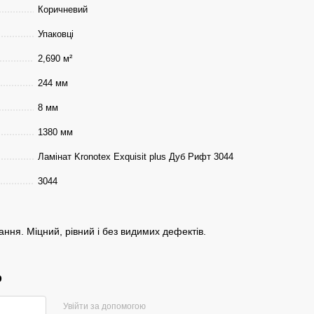
Коричневий
Упаковці
2,690 м²
244 мм
8 мм
1380 мм
Ламінат Kronotex Exquisit plus Дуб Рифт 3044
3044
ання. Міцний, рівний і без видимих дефектів.
р
Увійти за допомогою