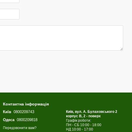
Контактна інформація
Київ
0800209743
Київ, вул. А. Булаховського 2
корпус B, 2 - поверх
Одеса
0800209818
Графік роботи:
ПН - СБ 10:00 - 18:00
Передзвонити вам?
НД 10:00 - 17:00