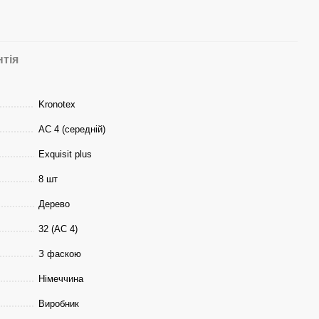
нтія
Kronotex
АС 4 (середній)
Exquisit plus
8 шт
Дерево
32 (АС 4)
З фаскою
Німеччина
Виробник