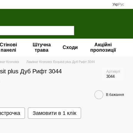
Укр
Рус
Стінові
Штучна
Акційні
Сходи
панелі
трава
пропозиції
нат Kronotex
Ламінат Kronotex Exquisit plus Дуб Рифт 3044
sit plus Дуб Рифт 3044
Артикул
3044
В бажання
зстрочка
Замовити в 1 клік