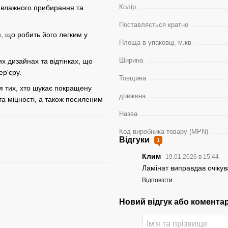
Колір
о влажного прибирання та
Поставляється кратно
я, що робить його легким у
Площа в упаковці, м.кв
Ширина
их дизайнах та відтінках, що
ер'єру.
Товщина
для тих, хто шукає покращену
довжина
 та міцності, а також посиленим
Назва
Код виробника товару (MPN)
Відгуки
1
Клим
19.01.2026 в 15:44
Ламінат виправдав очікув
Відповісти
Новий відгук або комента