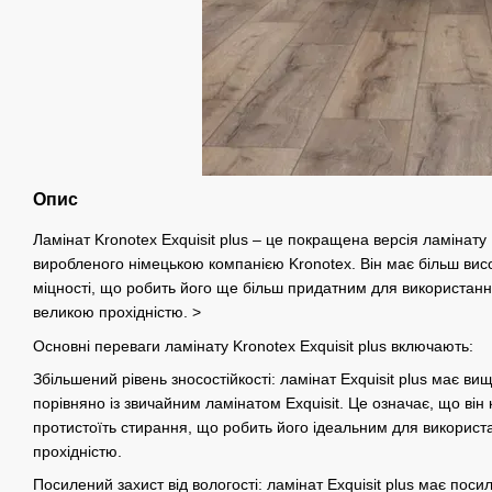
Опис
Ламінат Kronotex Exquisit plus – це покращена версія ламінату K
виробленого німецькою компанією Kronotex. Він має більш висок
міцності, що робить його ще більш придатним для використан
великою прохідністю. >
Основні переваги ламінату Kronotex Exquisit plus включають:
Збільшений рівень зносостійкості: ламінат Exquisit plus має вищ
порівняно із звичайним ламінатом Exquisit. Це означає, що ві
протистоїть стирання, що робить його ідеальним для викорис
прохідністю.
Посилений захист від вологості: ламінат Exquisit plus має посил