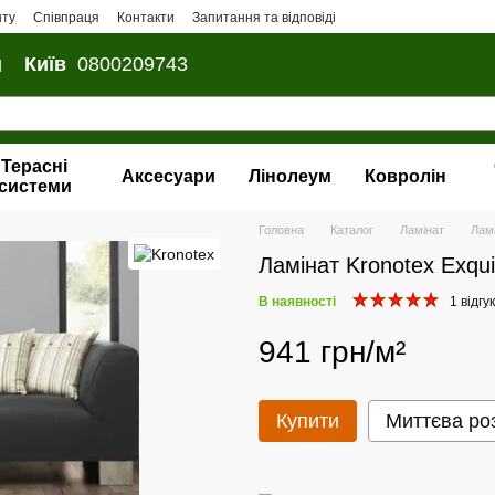
нту
Співпраця
Контакти
Запитання та відповіді
и
Київ
0800209743
Терасні
Аксесуари
Лінолеум
Ковролін
системи
Головна
Каталог
Ламінат
Ламі
Ламінат Kronotex Exqui
В наявності
1 відгук
941 грн/м²
Купити
Миттєва ро