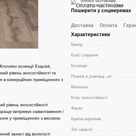
ОПЛАТА ЧАСТИНАМИ
3 платежі по 313.67 грн
Поширити у соцмережах
Доставка
Оплата
Гара
Характеристики
Бренд
Клас стирання
Колекція
ronotex колекції Exquisit,
ий рівень зносостійкості та
Планок в упаковці, шт.
ня в комерційних приміщеннях з
Малюнок
Клас зносостійкості
ий рівень зносостійкості
Фаска
н краще витримує навантаження і
тання у приміщеннях з високою
Країна виробник
Тип гарантії
ений захист від вологості