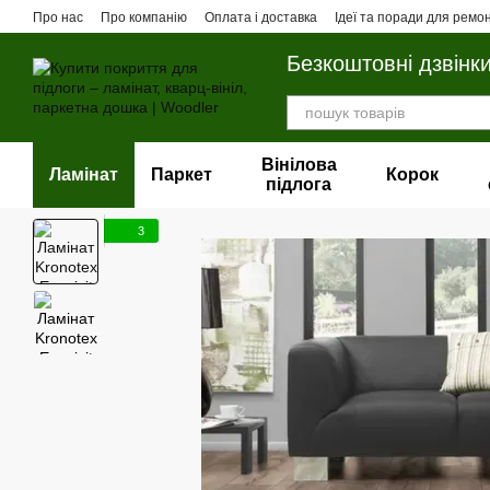
Перейти до основного контенту
Про нас
Про компанію
Оплата і доставка
Ідеї та поради для ремо
Безкоштовні дзвінк
Вінілова
Ламінат
Паркет
Корок
пiдлога
3