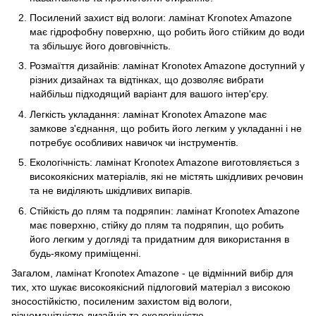
Посилений захист від вологи: ламінат Kronotex Amazone
має гідрофобну поверхню, що робить його стійким до води
та збільшує його довговічність.
Розмаїття дизайнів: ламінат Kronotex Amazone доступний у
різних дизайнах та відтінках, що дозволяє вибрати
найбільш підходящий варіант для вашого інтер'єру.
Легкість укладання: ламінат Kronotex Amazone має
замкове з'єднання, що робить його легким у укладанні і не
потребує особливих навичок чи інструментів.
Екологічність: ламінат Kronotex Amazone виготовляється з
високоякісних матеріалів, які не містять шкідливих речовин
та не виділяють шкідливих випарів.
Стійкість до плям та подряпин: ламінат Kronotex Amazone
має поверхню, стійку до плям та подряпин, що робить
його легким у догляді та придатним для використання в
будь-якому приміщенні.
Загалом, ламінат Kronotex Amazone - це відмінний вибір для
тих, хто шукає високоякісний підлоговий матеріал з високою
зносостійкістю, посиленим захистом від вологи,
різноманітністю дизайнів та екологічністю.