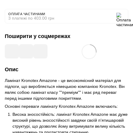
ОПЛАТА ЧАСТИНАМИ
3 платежі по 403.00 грн
Поширити у соцмережах
Опис
Ламінат Kronotex Amazone - це високоякісний матеріал для
підлоги, що виробляється німецькою компанією Kronotex. Він
являє собою ламінат класу ""преміум"" і має ряд переваг
перед іншими підлоговими покриттями.
Основні переваги ламінату Kronotex Amazone включають:
Висока зносостійкість: ламінат Kronotex Amazone має дуже
високий рівень зносостійкості завдяки своїй п'ятишаровій
структурі, що дозволяє йому витримувати велику кількість
навантажень та протистояти стиранню.