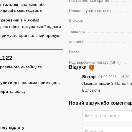
Поставляється кратно
 вітальню
, спальню або
Площа в упаковці, м.кв
щоденні навантаження.
 деревини з м’якими
Ширина
рює ефект натуральної підлоги.
Товщина
отримуєте оригінальний продукт
довжина
Назва
L122
Код виробника товару (MPN)
Відгуки
рсального дизайну та
1
Віктор
01.02.2026 в 16:20
купити
для великих приміщень.
Ламінат якісний. Панелі п
Відповісти
тири
та офісу.
Новий відгук або комента
еплу підлогу
.