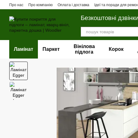
Перейти до основного контенту
Про нас
Про компанію
Оплата і доставка
Ідеї та поради для ремо
Безкоштовні дзвінк
Вінілова
Ламінат
Паркет
Корок
пiдлога