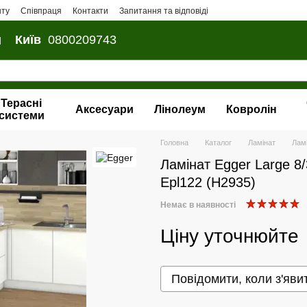
нту
Співпраця
Контакти
Запитання та відповіді
и
Київ
0800209743
Терасні
Аксесуари
Лінолеум
Ковролін
системи
Головна
Каталог
Ламінат
Лам
Ламінат Egger Large 8
Epl122 (H2935)
Немає в наявності
Ціну уточнюйте
Повідомити, коли з'яви