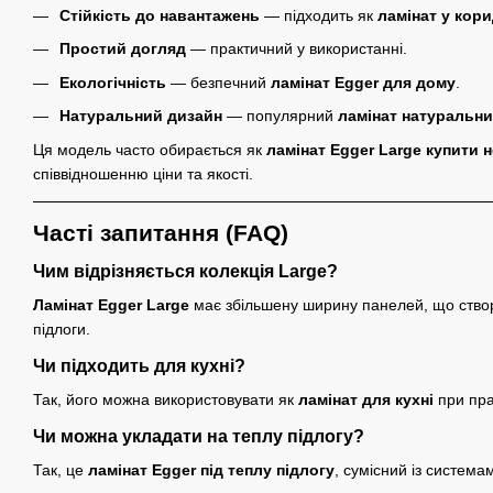
Стійкість до навантажень
— підходить як
ламінат у кор
Простий догляд
— практичний у використанні.
Екологічність
— безпечний
ламінат Egger для дому
.
Натуральний дизайн
— популярний
ламінат натуральни
Ця модель часто обирається як
ламінат Egger Large купити 
співвідношенню ціни та якості.
Часті запитання (FAQ)
Чим відрізняється колекція Large?
Ламінат Egger Large
має збільшену ширину панелей, що ство
підлоги.
Чи підходить для кухні?
Так, його можна використовувати як
ламінат для кухні
при пра
Чи можна укладати на теплу підлогу?
Так, це
ламінат Egger під теплу підлогу
, сумісний із системам