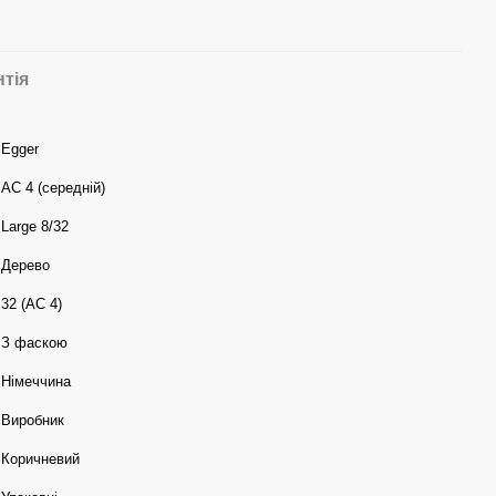
нтія
Egger
АС 4 (середній)
Large 8/32
Дерево
32 (АС 4)
З фаскою
Німеччина
Виробник
Коричневий