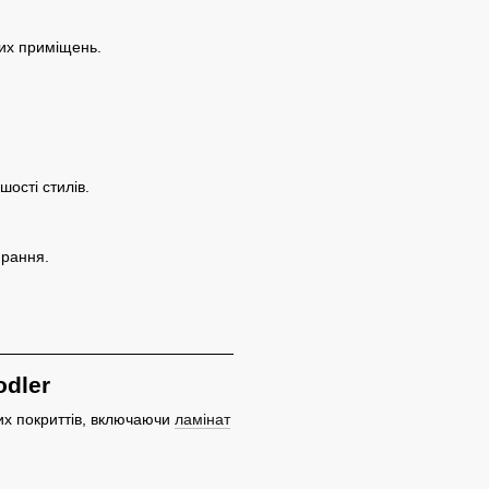
них приміщень.
шості стилів.
ирання.
odler
их покриттів, включаючи
ламінат