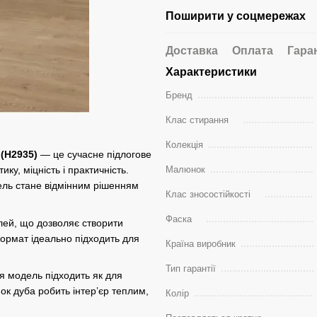
Поширити у соцмережах
Доставка
Оплата
Гара
Характеристики
Бренд
Клас стирання
Колекція
(H2935)
— це сучасне підлогове
Малюнок
у, міцність і практичність.
ель стане відмінним рішенням
Клас зносостійкості
Фаска
лей, що дозволяє створити
 формат ідеально підходить для
Країна виробник
Тип гарантії
ця модель підходить як для
ок дуба робить інтер’єр теплим,
Колір