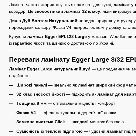
Ламінат часто використовують як
ламінат для кухні
,
ламінат у
коридор. Це
зносостійкий ламінат 32 класу
, який витримує 
Декор
Дуб Волтем Натуральний
передає природну структуру
переходами кольору. Фаска V4 підкреслює кожну дошку та ство
Купуючи
ламінат Egger EPL122 Large
у магазині Woodler, ви 
із гарантією якості та швидкою доставкою по Україні.
Переваги ламінату Egger Large 8/32 EP
Ламінат Egger Large натуральний дуб
— це поєднання уніве
надійності:
Широкі панелі
— ідеально як
ламінат широкий формат 
32 клас зносостійкості
— підходить як
ламінат для квар
Товщина 8 мм
— оптимальна міцність і комфорт.
Фаска V4
— ефект натуральної дерев’яної дошки.
Замкова система Click
— швидкий монтаж без клею.
Сумісність із теплою підлогою
— чудовий
ламінат під т