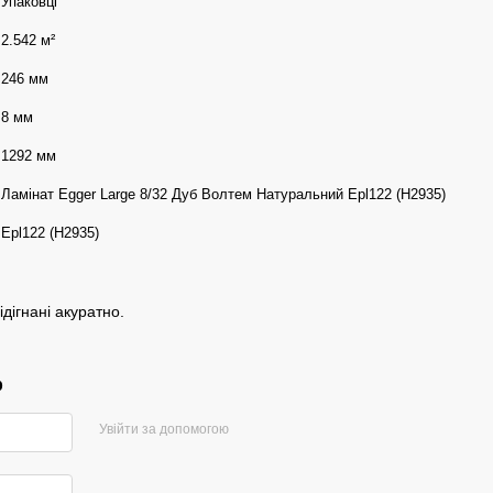
Упаковці
2.542 м²
246 мм
8 мм
1292 мм
Ламінат Egger Large 8/32 Дуб Волтем Натуральний Epl122 (H2935)
Epl122 (H2935)
ідігнані акуратно.
р
Увійти за допомогою