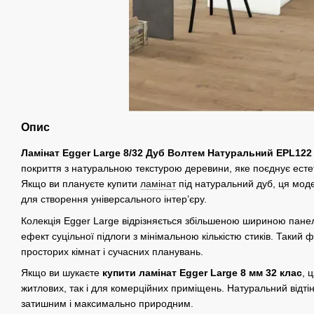
Опис
Ламінат Egger Large 8/32 Дуб Волтем Натуральний EPL122 
покриття з натуральною текстурою деревини, яке поєднує естетик
Якщо ви плануєте купити
ламінат
під натуральний дуб, ця мод
для створення універсального інтер’єру.
Колекція Egger Large відрізняється збільшеною шириною пане
ефект суцільної підлоги з мінімальною кількістю стиків. Такий
просторих кімнат і сучасних планувань.
Якщо ви шукаєте
купити ламінат Egger Large 8 мм 32 клас
, 
житлових, так і для комерційних приміщень. Натуральний відтін
затишним і максимально природним.