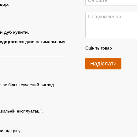
идор
.
й дуб купити
.
недорого
завдяки оптимальному
Оцініть товар
Надіслати
рює більш сучасний вигляд
вильній експлуатації.
и підігріву.