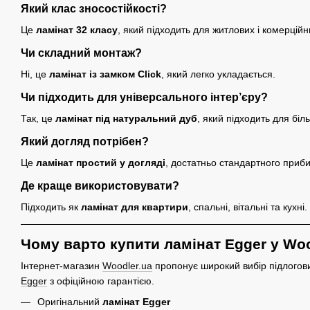
Який клас зносостійкості?
Це
ламінат 32 класу
, який підходить для житлових і комерцій
Чи складний монтаж?
Ні, це
ламінат із замком Click
, який легко укладається.
Чи підходить для універсального інтер’єру?
Так, це
ламінат під натуральний дуб
, який підходить для біль
Який догляд потрібен?
Це
ламінат простий у догляді
, достатньо стандартного приб
Де краще використовувати?
Підходить як
ламінат для квартири
, спальні, вітальні та кухні.
Чому варто купити ламінат Egger у Wo
Інтернет-магазин
Woodler.ua
пропонує широкий вибір підлогов
Egger
з офіційною гарантією.
Оригінальний
ламінат Egger