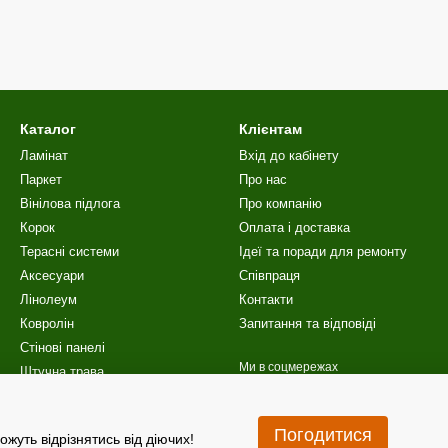
Каталог
Клієнтам
Ламінат
Вхід до кабінету
Паркет
Про нас
Вінілова пiдлога
Про компанію
Корок
Оплата і доставка
Терасні системи
Ідеї та поради для ремонту
Аксесуари
Співпраця
Лінолеум
Контакти
Ковролін
Запитання та відповіді
Стінові панелі
Ми в соцмережах
Штучна трава
Сходи
Акційні пропозиції
Погодитися
ожуть відрізнятись від діючих!