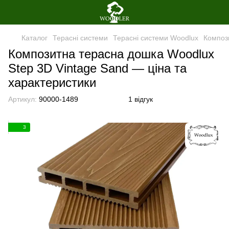
Каталог
Терасні системи
Терасні системи Woodlux
Композ
Композитна терасна дошка Woodlux
Step 3D Vintage Sand — ціна та
характеристики
Артикул:
90000-1489
1 відгук
3