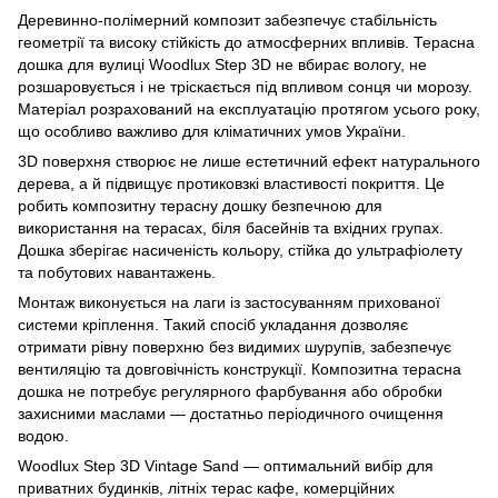
Деревинно-полімерний композит забезпечує стабільність
геометрії та високу стійкість до атмосферних впливів. Терасна
дошка для вулиці Woodlux Step 3D не вбирає вологу, не
розшаровується і не тріскається під впливом сонця чи морозу.
Матеріал розрахований на експлуатацію протягом усього року,
що особливо важливо для кліматичних умов України.
3D поверхня створює не лише естетичний ефект натурального
дерева, а й підвищує протиковзкі властивості покриття. Це
робить композитну терасну дошку безпечною для
використання на терасах, біля басейнів та вхідних групах.
Дошка зберігає насиченість кольору, стійка до ультрафіолету
та побутових навантажень.
Монтаж виконується на лаги із застосуванням прихованої
системи кріплення. Такий спосіб укладання дозволяє
отримати рівну поверхню без видимих шурупів, забезпечує
вентиляцію та довговічність конструкції. Композитна терасна
дошка не потребує регулярного фарбування або обробки
захисними маслами — достатньо періодичного очищення
водою.
Woodlux Step 3D Vintage Sand — оптимальний вибір для
приватних будинків, літніх терас кафе, комерційних