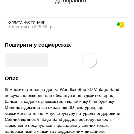
До обраного
ОПЛАТА ЧАСТИНАМИ
3 платежі по 825.33 грн
Поширити у соцмережах
Опис
Композитна терасна дошка Woodlux Step 3D Vintage Sand —
це сучасне рішення для облаштування відкритих терас,
балконів, садових доріжок і зон відпочинку біля будинку.
Модель відрізняється виразною 3D текстурою, що
максимально точно імітує структуру натуральної деревини.
Світлий відтінок Vintage Sand додає простору легкості,
гармонійно поєднується з фасадами у світлих тонах,
панорамними вікнами та ландшафтним дизайном.