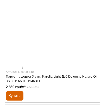
1
Артикул: 600000-140
Паркетна дошка 3-сму. Karelia Light Дуб Dolomite Nature Oil
3S 3011669151946311
2 360 грн/м²
2 500 грн
Купити