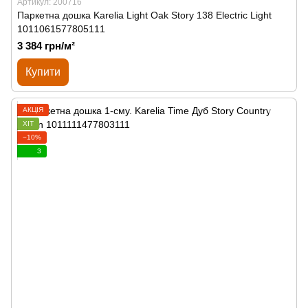
Артикул: 200716
Паркетна дошка Karelia Light Oak Story 138 Electric Light
1011061577805111
3 384 грн/м²
Купити
АКЦІЯ
ХІТ
−10%
3