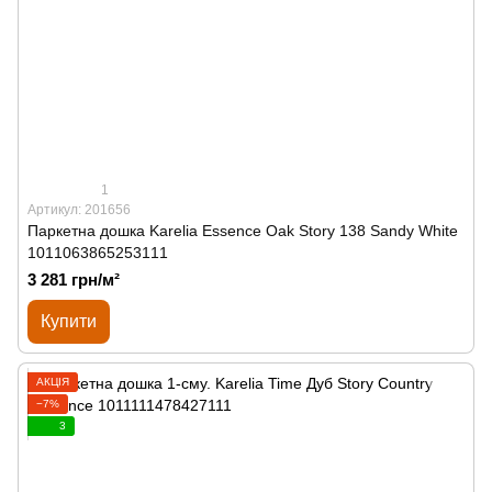
1
Артикул: 201656
Паркетна дошка Karelia Essence Oak Story 138 Sandy White
1011063865253111
3 281 грн/м²
Купити
АКЦІЯ
−7%
3