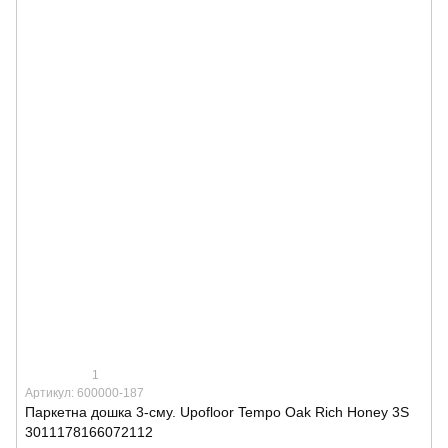
1
Артикул: 600000-187
Паркетна дошка 3-сму. Upofloor Tempo Oak Rich Honey 3S
3011178166072112