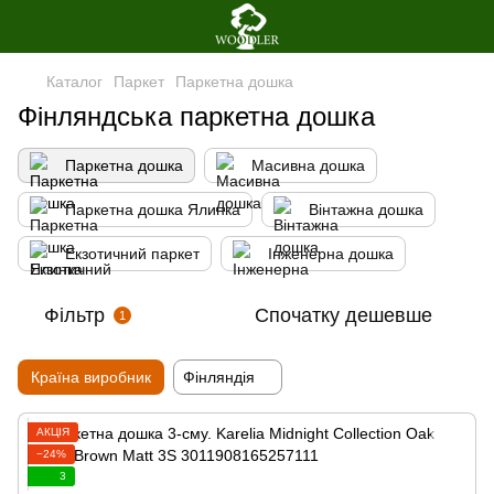
Каталог
Паркет
Паркетна дошка
Фінляндська паркетна дошка
Паркетна дошка
Масивна дошка
Паркетна дошка Ялинка
Вінтажна дошка
Екзотичний паркет
Інженерна дошка
Фільтр
Спочатку дешевше
1
Країна виробник
Фінляндія
АКЦІЯ
−24%
3