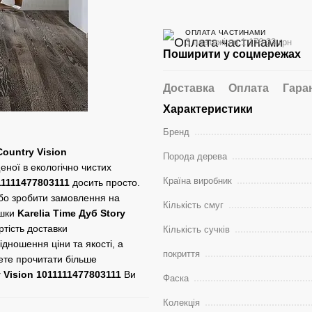
ОПЛАТА ЧАСТИНАМИ
3 платежі по 1 176.33 грн
Поширити у соцмережах
Доставка
Оплата
Гара
Характеристики
Бренд
Country Vision
Порода дерева
еної в екологічно чистих
Країна виробник
11111477803111
досить просто.
або зробити замовлення на
Кількість смуг
ошки
Karelia Time Дуб Story
ртість доставки
Кількість сучків
дношення ціни та якості, а
покриття
чете прочитати більше
y Vision 1011111477803111
Ви
Фаска
Колекція