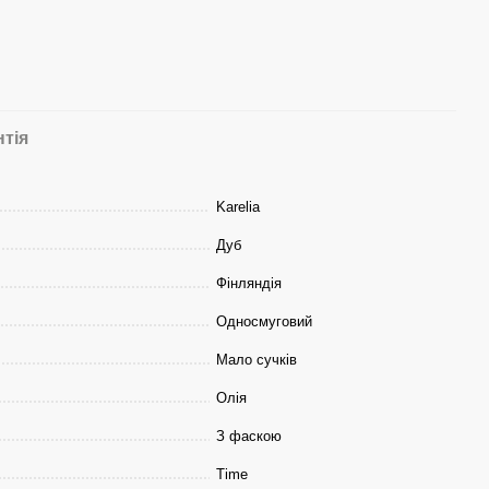
нтія
Karelia
Дуб
Фінляндія
Односмуговий
Мало сучків
Олія
З фаскою
Time