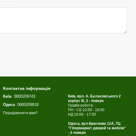
Контактна інформація
Київ
0800209743
Київ, вул. А. Булаховського 2
корпус B, 2 - поверх
Одеса
0800209818
Графік роботи:
ПН - СБ 10:00 - 18:00
Передзвонити вам?
НД 10:00 - 17:00
Одеса, вул.Краснова 12А, ТЦ
"Гіпермаркет дверей та меблів"
- 2 поверх