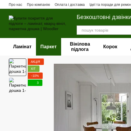
Перейти до основного контенту
Про нас
Про компанію
Оплата і доставка
Ідеї та поради для ремо
Безкоштовні дзвінк
Вінілова
Ламінат
Паркет
Корок
пiдлога
АКЦІЯ
ХІТ
−10%
3