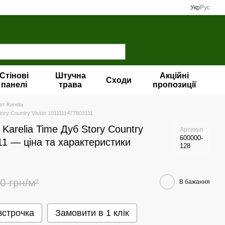
Укр
Рус
Стінові
Штучна
Акційні
Сходи
панелі
трава
пропозиції
т Karelia
tory Country Vision 1011111477803111
Karelia Time Дуб Story Country
Артикул
600000-
11 — ціна та характеристики
128
0 грн/м²
В бажання
зстрочка
Замовити в 1 клік