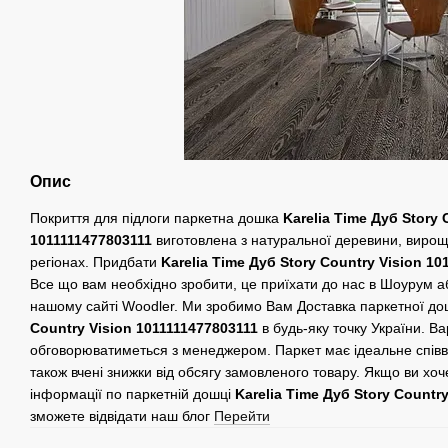
Опис
Покриття для підлоги паркетна дошка
Karelia Time Дуб Story 
1011111477803111
виготовлена ​​з натуральної деревини, вирощ
регіонах. Придбати
Karelia Time Дуб Story Country Vision 10
Все що вам необхідно зробити, це приїхати до нас в Шоурум 
нашому сайті Woodler. Ми зробимо Вам Доставка паркетної д
Country Vision 1011111477803111
в будь-яку точку України. Ва
обговорюватиметься з менеджером. Паркет має ідеальне співві
також вчені знижки від обсягу замовленого товару. Якщо ви хо
інформації по паркетній дошці
Karelia Time Дуб Story Countr
зможете відвідати наш блог
Перейти