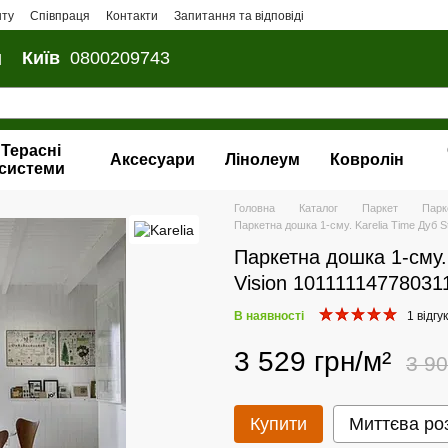
нту
Співпраця
Контакти
Запитання та відповіді
и
Київ
0800209743
Терасні
Аксесуари
Лінолеум
Ковролін
системи
Головна
Каталог
Паркет
Парке
Паркетна дошка 1-сму. Karelia Time Дуб S
Паркетна дошка 1-сму. 
Vision 10111114778031
В наявності
1 відгук
3 529 грн/м²
3 90
Купити
Миттєва ро