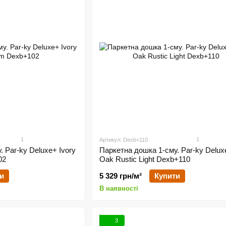
1
1
Артикул: Dexb+110
 Par-ky Deluxe+ Ivory
Паркетна дошка 1-сму. Par-ky Delux
02
Oak Rustic Light Dexb+110
и
5 329 грн/м²
Купити
В наявності
3