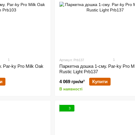
1
1
Артикул: Prb137
 Par-ky Pro Milk Oak
Паркетна дошка 1-сму. Par-ky Pro M
Rustic Light Prb137
и
4 069 грн/м²
Купити
В наявності
3