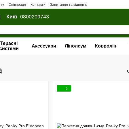
нту
Співпраця
Контакти
Запитання та відповіді
и
Київ
0800209743
Терасні
Аксесуари
Лінолеум
Ковролін
системи
а
3