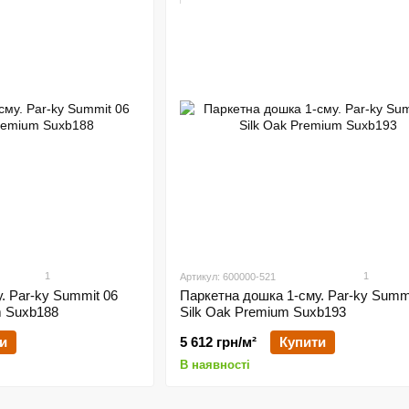
1
1
Артикул: 600000-521
. Par-ky Summit 06
Паркетна дошка 1-сму. Par-ky Summ
 Suxb188
Silk Oak Premium Suxb193
и
5 612 грн/м²
Купити
В наявності