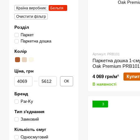
Країна виробник:
Бельгія
Очистити фільтр
Розділ
Паркет
Паркетна дошка
Колір
Артикул: PRB101
Паркетна дошка 1-сму
Oak Premium PRB101
Ціна, грн
4 069 грн/м²
Купит
Від Ціна, грн
До Ціна, грн
ОК
В наявності
Бренд
Par-Ky
3
Тип з'єднання
Замковий
Кількість смуг
Односмуговий