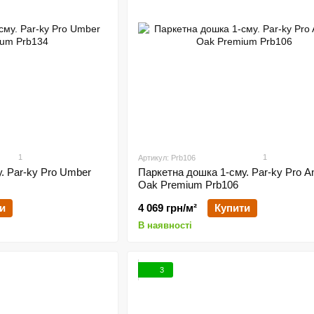
1
1
Артикул: Prb106
. Par-ky Pro Umber
Паркетна дошка 1-сму. Par-ky Pro An
Oak Premium Prb106
и
4 069 грн/м²
Купити
В наявності
3