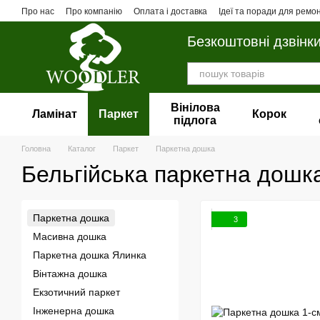
Перейти до основного контенту
Про нас
Про компанію
Оплата і доставка
Ідеї та поради для ремо
Безкоштовні дзвінк
Вінілова
Ламінат
Паркет
Корок
пiдлога
Головна
Каталог
Паркет
Паркетна дошка
Бельгійська паркетна дошк
Паркетна дошка
3
Масивна дошка
Паркетна дошка Ялинка
Вінтажна дошка
Екзотичний паркет
Інженерна дошка