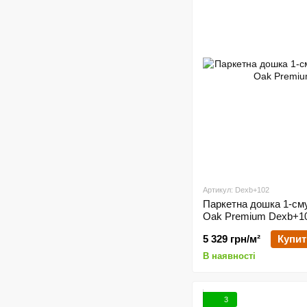
Артикул: Dexb+102
Паркетна дошка 1-сму.
Oak Premium Dexb+1
5 329 грн/м²
Купит
В наявності
3