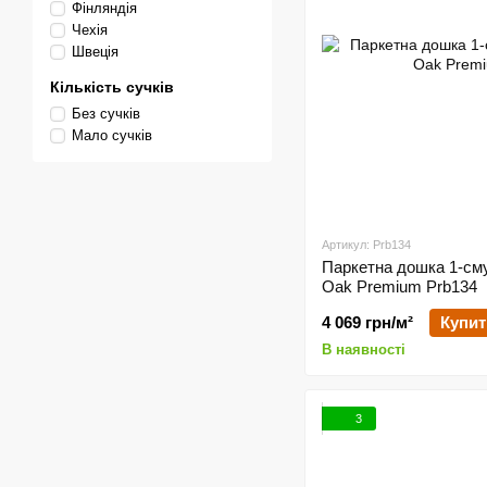
Фінляндія
Чехія
Швеція
Кількість сучків
Без сучків
Мало сучків
Артикул: Prb134
Паркетна дошка 1-сму
Oak Premium Prb134
4 069 грн/м²
Купит
В наявності
3