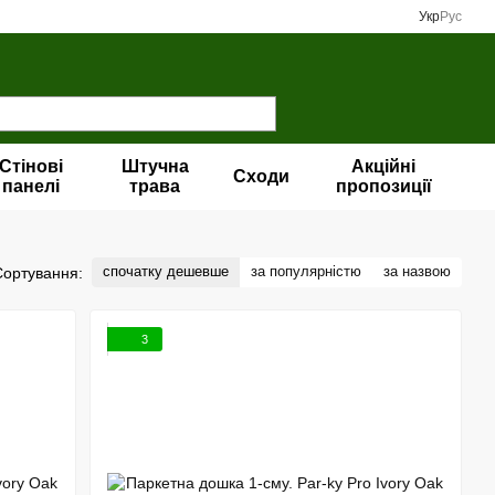
Укр
Рус
Стінові
Штучна
Акційні
Сходи
панелі
трава
пропозиції
спочатку дешевше
за популярністю
за назвою
Сортування:
3