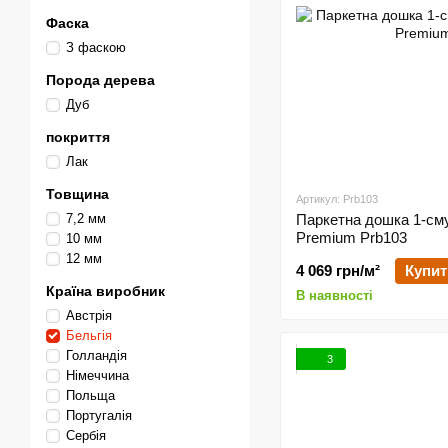
Фаска
З фаскою
Порода дерева
Дуб
покриття
Лак
Товщина
Артикул: Prb103
7,2 мм
Паркетна дошка 1-сму.
Premium Prb103
10 мм
12 мм
4 069 грн/м²
Купит
Країна виробник
В наявності
Австрія
Бельгія
Голландія
3
Німеччина
Польща
Португалія
Сербія