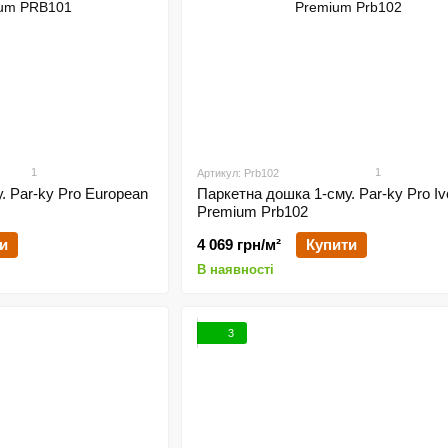
1
1
Артикул: Prb102
. Par-ky Pro European
Паркетна дошка 1-сму. Par-ky Pro I
Premium Prb102
и
4 069 грн/м²
Купити
В наявності
3