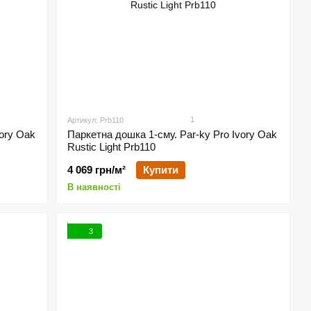
1
Артикул: Prb110
vory Oak
Паркетна дошка 1-сму. Par-ky Pro Ivory Oak
Rustic Light Prb110
4 069 грн/м²
Купити
В наявності
3