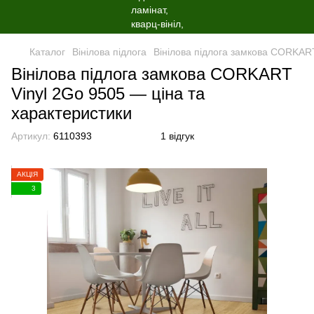
Каталог
Вінілова пiдлога
Вінілова підлога замкова CORKART
Вінілова підлога замкова CORKART
Vinyl 2Go 9505 — ціна та
характеристики
Артикул:
6110393
1 відгук
АКЦІЯ
3