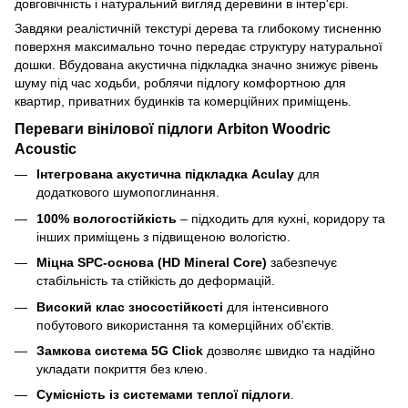
довговічність і натуральний вигляд деревини в інтер'єрі.
Завдяки реалістичній текстурі дерева та глибокому тисненню
поверхня максимально точно передає структуру натуральної
дошки. Вбудована акустична підкладка значно знижує рівень
шуму під час ходьби, роблячи підлогу комфортною для
квартир, приватних будинків та комерційних приміщень.
Переваги вінілової підлоги Arbiton Woodric
Acoustic
Інтегрована акустична підкладка Aculay
для
додаткового шумопоглинання.
100% вологостійкість
– підходить для кухні, коридору та
інших приміщень з підвищеною вологістю.
Міцна SPC-основа (HD Mineral Core)
забезпечує
стабільність та стійкість до деформацій.
Високий клас зносостійкості
для інтенсивного
побутового використання та комерційних об'єктів.
Замкова система 5G Click
дозволяє швидко та надійно
укладати покриття без клею.
Сумісність із системами теплої підлоги
.