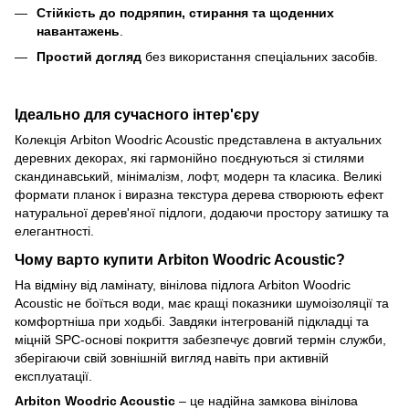
Стійкість до подряпин, стирання та щоденних
навантажень
.
Простий догляд
без використання спеціальних засобів.
Ідеально для сучасного інтер'єру
Колекція Arbiton Woodric Acoustic представлена в актуальних
деревних декорах, які гармонійно поєднуються зі стилями
скандинавський, мінімалізм, лофт, модерн та класика. Великі
формати планок і виразна текстура дерева створюють ефект
натуральної дерев'яної підлоги, додаючи простору затишку та
елегантності.
Чому варто купити Arbiton Woodric Acoustic?
На відміну від ламінату, вінілова підлога Arbiton Woodric
Acoustic не боїться води, має кращі показники шумоізоляції та
комфортніша при ходьбі. Завдяки інтегрованій підкладці та
міцній SPC-основі покриття забезпечує довгий термін служби,
зберігаючи свій зовнішній вигляд навіть при активній
експлуатації.
Arbiton Woodric Acoustic
– це надійна замкова вінілова