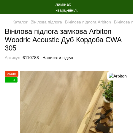
Каталог
Вінілова пiдлога
Вінілова пiдлога Arbiton
Вінілова 
Вінілова пiдлога замкова Arbiton
Woodric Acoustic Дуб Кордоба CWA
305
Артикул:
6110783
Написати відгук
АКЦІЯ
3