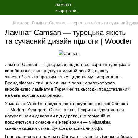
Каталог
Ламінат Camsan — турецька якість та сучасний диза
Ламінат Camsan — турецька якість
та сучасний дизайн підлоги | Woodler
Ламінат Camsan — це сучасне підлогове покриття турецького
виробництва, яке поєднує стильний дизайн, високу
зносостійкість та практичність у щоденному використанні.
Бренд відомий тим, що одним із перших започаткував
виробництво ламінату в Туреччині та сьогодні представлений
на багатьох світових ринках.
У магазині Woodler представлені популярні колекції Camsan
— Modern, Avangard, Gloria та інші. Покриття відрізняється
натуральними декорами під дерево, що гармонійно
поєднуються з сучасними інтер’єрами — мінімалізм,
скандинавський стиль, сучасна класика чи лофт.
Головна перевага ламінату Camsan — міцність і зносостійкість.