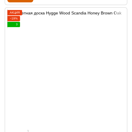
АКЦИЯ
−19%
3
1