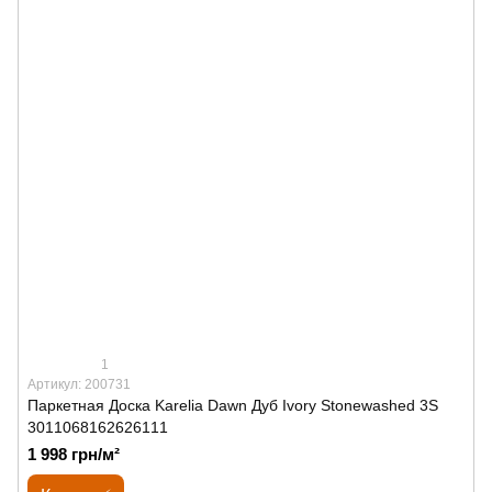
1
Артикул: 200731
Паркетная Доска Karelia Dawn Дуб Ivory Stonewashed 3S
3011068162626111
1 998 грн/м²