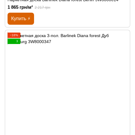
1 865 грн/м²
2 217 грн
Купить ⚡
−16%
3