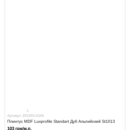
1
Артикул: 355355-0349
Плинтус MDF Luxprofile Standart Дуб Альпийский St1013
103 грн/м.п.