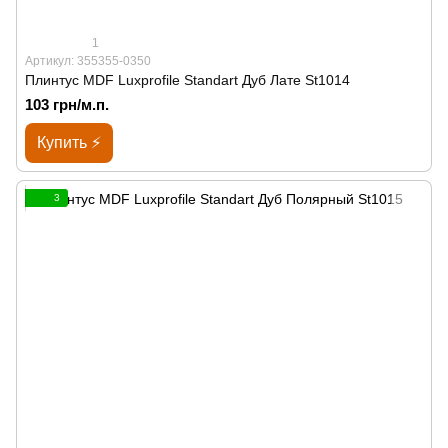
1
Артикул: 355355-0350
Плинтус MDF Luxprofile Standart Дуб Лате St1014
103 грн/м.п.
Купить ⚡
3