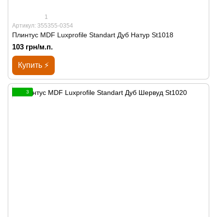
1
Артикул: 355355-0354
Плинтус MDF Luxprofile Standart Дуб Натур St1018
103 грн/м.п.
Купить ⚡
3