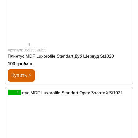
1
Артикул: 355355-0355
Плинтус MDF Luxprofile Standart Дуб Шервуд St1020
103 грн/м.п.
Купить ⚡
3