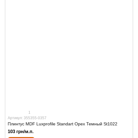
1
Артикул: 355355-0357
Плинтус MDF Luxprofile Standart Орех Темный St1022
103 грн/м.п.