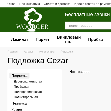
Перейти к основному контенту
О нас
Про компанию
Оплата и доставка
Идеи и советы по ремонт
Бесплатные звонки
Виниловый
Ламинат
Паркет
Пробка
пол
Главная
Каталог
Аксессуары
Подложка
Подложка Cezar
Нет товаров
Подложка
Деревоволокнистая
Пробковая
Полипропиленовая
Полистирольная
Плинтуса
Химия