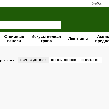
Укр
Рус
Стеновые
Искусственная
Акци
Лестницы
панели
трава
предл
сначала дешевле
по популярности
по названию
ртировка: