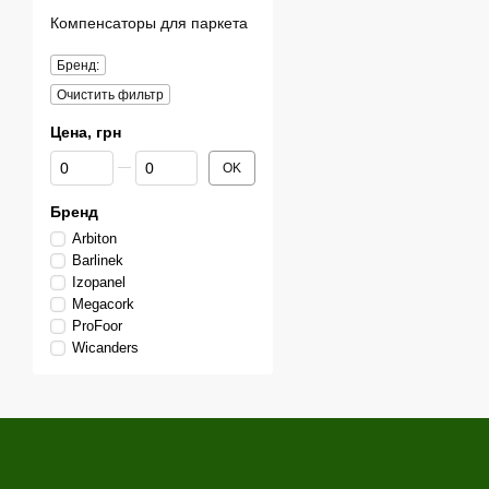
Компенсаторы для паркета
Бренд:
Очистить фильтр
Цена, грн
От Цена, грн
До Цена, грн
OK
Бренд
Arbiton
Barlinek
Izopanel
Megacork
ProFoor
Wicanders