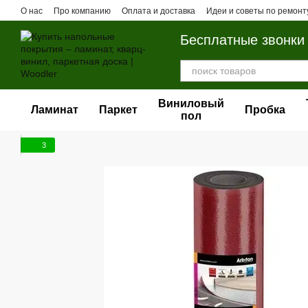
Перейти к основному контенту
О нас
Про компанию
Оплата и доставка
Идеи и советы по ремонт
Бесплатные звонки
Виниловый
Ламинат
Паркет
Пробка
пол
3