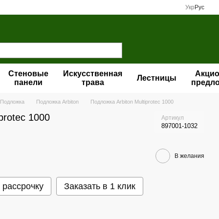
Укр
Рус
Стеновые
Искусственная
Акци
Лестницы
панели
трава
предл
Подложка
Подложка Arbiton
Подложка Arbiton Multiprotec 1000
protec 1000
Артикул
897001-1032
В желания
 рассрочку
Заказать в 1 клик