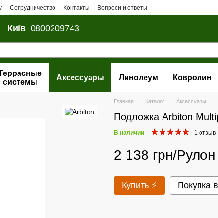
у
Сотрудничество
Контакты
Вопроси и ответы
Київ
0800209743
Террасные
Аксессуары
Линолеум
Ковролин
системы
Главная
Каталог
Аксессуары
Подложка Arbiton Multi
В наличии
1 отзыв
2 138 грн/Рулон
Купить ⚡
Покупка в