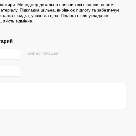
квартири. Менеджер детально пояснив всі нюанси, допоміг
атеріалу. Підкладка щільна, вирівнює підлогу та забезпечує
оставка швидка, упаковка ціла. Підлога після укладання
 якість відмінна.
тарий
Войти с помощью