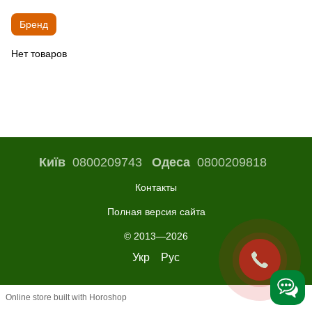
Бренд
Нет товаров
Київ
0800209743
Одеса
0800209818
Контакты
Полная версия сайта
© 2013—2026
Укр
Рус
Online store built with Horoshop