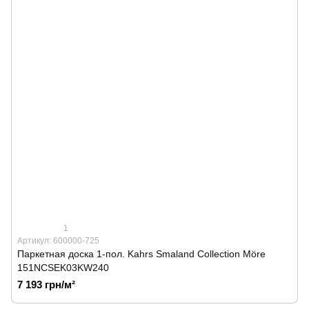
1
Артикул: 600000-725
Паркетная доска 1-пол. Kahrs Smaland Collection Möre
151NCSEK03KW240
7 193 грн/м²