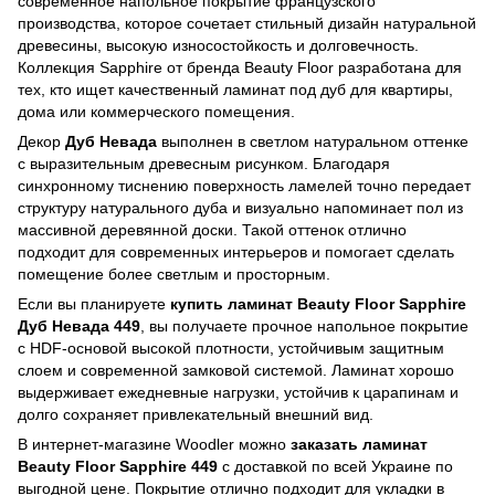
современное напольное покрытие французского
производства, которое сочетает стильный дизайн натуральной
древесины, высокую износостойкость и долговечность.
Коллекция Sapphire от бренда Beauty Floor разработана для
тех, кто ищет качественный ламинат под дуб для квартиры,
дома или коммерческого помещения.
Декор
Дуб Невада
выполнен в светлом натуральном оттенке
с выразительным древесным рисунком. Благодаря
синхронному тиснению поверхность ламелей точно передает
структуру натурального дуба и визуально напоминает пол из
массивной деревянной доски. Такой оттенок отлично
подходит для современных интерьеров и помогает сделать
помещение более светлым и просторным.
Если вы планируете
купить ламинат Beauty Floor Sapphire
Дуб Невада 449
, вы получаете прочное напольное покрытие
с HDF-основой высокой плотности, устойчивым защитным
слоем и современной замковой системой. Ламинат хорошо
выдерживает ежедневные нагрузки, устойчив к царапинам и
долго сохраняет привлекательный внешний вид.
В интернет-магазине Woodler можно
заказать ламинат
Beauty Floor Sapphire 449
с доставкой по всей Украине по
выгодной цене. Покрытие отлично подходит для укладки в