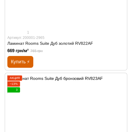
1
Артикул: 200001-2965
Ламинат Rooms Suite Дуб золотий RV822AF
669 грн/м²
765 грн
Купить ⚡
АКЦИЯ
−13%
3