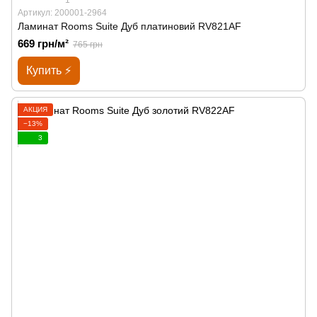
Артикул: 200001-2964
Ламинат Rooms Suite Дуб платиновий RV821AF
669 грн/м²
765 грн
Купить ⚡
АКЦИЯ
−13%
3