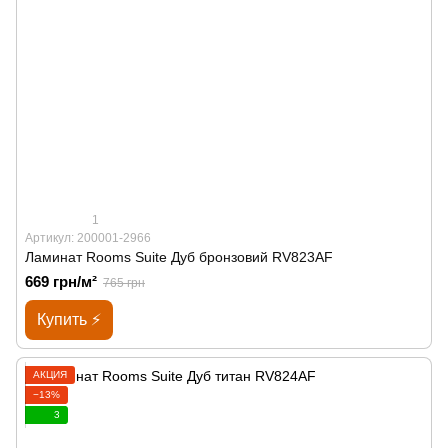
1
Артикул: 200001-2966
Ламинат Rooms Suite Дуб бронзовий RV823AF
669 грн/м²
765 грн
Купить ⚡
АКЦИЯ
−13%
3