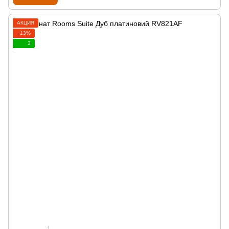
АКЦИЯ
−13%
3
1