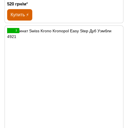
520 грн/м²
Купить ⚡
3