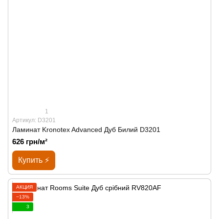
1
Артикул: D3201
Ламинат Kronotex Advanced Дуб Билий D3201
626 грн/м²
Купить ⚡
АКЦИЯ
−13%
3