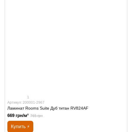
1
Артикул: 200001-2967
Ламинат Rooms Suite Дуб титан RV824AF
669 грн/м²
765 грн
Купить ⚡