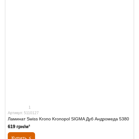
1
Артикул: 5110127
Ламинат Swiss Krono Kronopol SIGMA Дуб Андромеда 5380
619 грн/м²
Купить ⚡