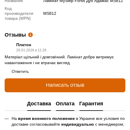
Название
Ламінат MyStep Fortis Дуб Адамас MS812
Код
производителя
MS812
товара (MPN)
Отзывы
1
Платон
26.01.2026 в 11:28
Матеріал щільний і довговічний. Ламінат добре витримує
навантаження і не втрачає вигляд.
Ответить
Написать отзыв
Доставка
Оплата
Гарантия
На
время военного положение
в Украине все условия по
доставке согласовывайте
индивидуально
с менеджером;