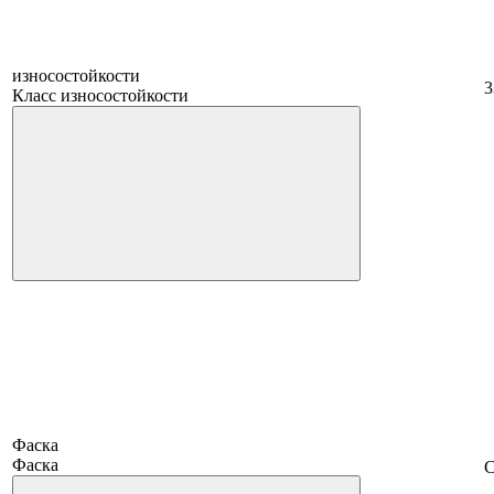
износостойкости
3
Класс износостойкости
Фаска
Фаска
С