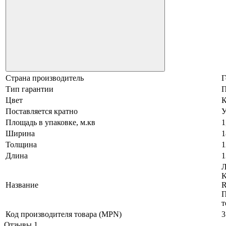
Страна производитель
Г
Тип гарантии
П
Цвет
К
Поставляется кратно
У
Площадь в упаковке, м.кв
1
Ширина
1
Толщина
1
Длина
1
Л
K
Название
R
П
т
Код производителя товара (MPN)
3
Отзывы
1