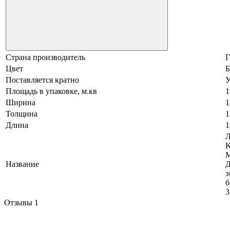
Страна производитель
Г
Цвет
Б
Поставляется кратно
У
Площадь в упаковке, м.кв
1
Ширина
1
Толщина
1
Длина
1
Л
K
Название
Д
э
б
3
Отзывы
1