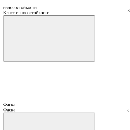
износостойкости
3
Класс износостойкости
Фаска
Фаска
С