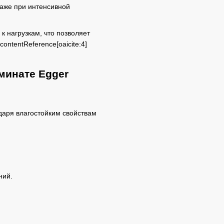
даже при интенсивной
к нагрузкам, что позволяет
ntentReference[oaicite:4]
минате Egger
даря влагостойким свойствам
ний.