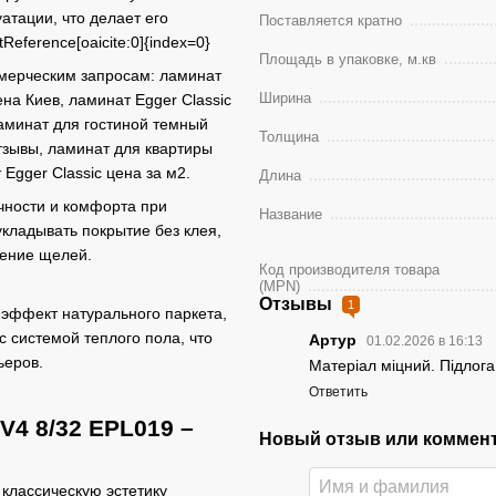
тации, что делает его
Поставляется кратно
eference[oaicite:0]{index=0}
Площадь в упаковке, м.кв
мерческим запросам: ламинат
Ширина
на Киев, ламинат Egger Classic
ламинат для гостиной темный
Толщина
отзывы, ламинат для квартиры
Egger Classic цена за м2.
Длина
чности и комфорта при
Название
кладывать покрытие без клея,
ление щелей.
Код производителя товара
(MPN)
Отзывы
1
эффект натурального паркета,
с системой теплого пола, что
Артур
01.02.2026 в 16:13
ьеров.
Матеріал міцний. Підлог
Ответить
V4 8/32 EPL019 –
Новый отзыв или коммен
 классическую эстетику