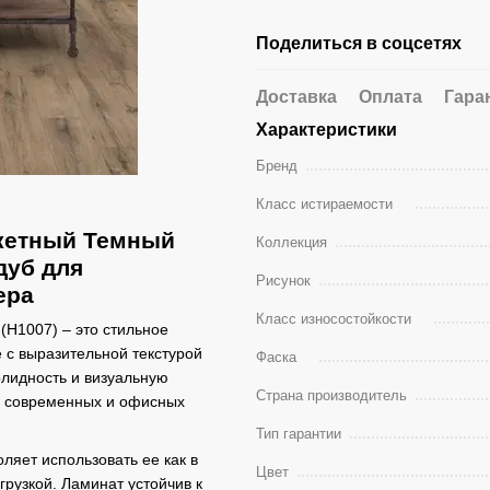
Поделиться в соцсетях
Доставка
Оплата
Гара
Характеристики
Бренд
Класс истираемости
ркетный Темный
Коллекция
дуб для
Рисунок
ера
Класс износостойкости
(H1007) – это стильное
 с выразительной текстурой
Фаска
олидность и визуальную
Страна производитель
х, современных и офисных
Тип гарантии
оляет использовать ее как в
Цвет
грузкой. Ламинат устойчив к