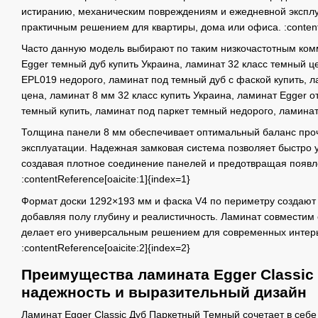
истиранию, механическим повреждениям и ежедневной эксплуа
практичным решением для квартиры, дома или офиса. :contentR
Часто данную модель выбирают по таким низкочастотным ком
Egger темный дуб купить Украина, ламинат 32 класс темный це
EPL019 недорого, ламинат под темный дуб с фаской купить, 
цена, ламинат 8 мм 32 класс купить Украина, ламинат Egger 
темный купить, ламинат под паркет темный недорого, ламинат 
Толщина панели 8 мм обеспечивает оптимальный баланс про
эксплуатации. Надежная замковая система позволяет быстро у
создавая плотное соединение панелей и предотвращая появ
:contentReference[oaicite:1]{index=1}
Формат доски 1292×193 мм и фаска V4 по периметру создают 
добавляя полу глубину и реалистичность. Ламинат совместим 
делает его универсальным решением для современных интер
:contentReference[oaicite:2]{index=2}
Преимущества ламината Egger Classic 
надежность и выразительный дизайн
Ламинат Egger Classic Дуб Паркетный Темный сочетает в себе