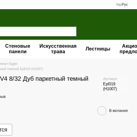
Укр
Рус
Стеновые
Искусственная
Акци
Лестницы
панели
трава
предл
инат Egger
тный темный Epl019 (H1007)
 V4 8/32 Дуб паркетный темный
Артикул
Epl019
(H1007)
зыв
В желания
тся