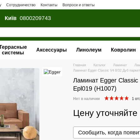
у
Сотрудничество
Контакты
Вопроси и ответы
Київ
0800209743
Террасные
Аксессуары
Линолеум
Ковролин
системы
Главная
Каталог
Ламинат
Лам
Ламинат Egger Classic V4 8/32 Дуб парке
Ламинат Egger Classic
Epl019 (H1007)
Нет в наличии
1 от
Цену уточняйте
Сообщить, когда появи