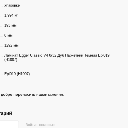
Упаковке
1,994 м²
193 мм
8 мм
1292 мм
Ламінат Egger Classic V4 8/32 Дуб Паркетний Темний Epl019
(H1007)
Epl019 (H1007)
а добре переносить навантаження.
тарий
Войти с помощью