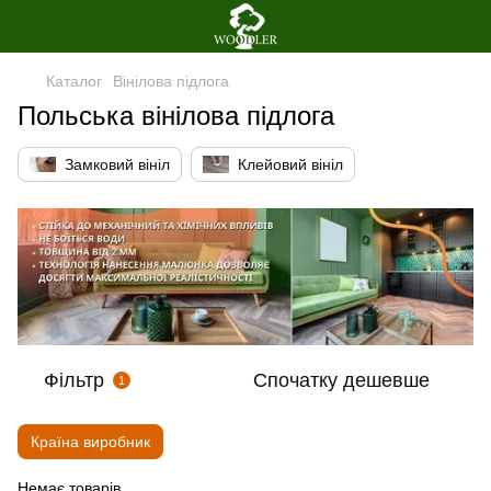
Каталог
Вінілова пiдлога
Польська вінілова підлога
Замковий вініл
Клейовий вініл
Фільтр
Спочатку дешевше
1
Країна виробник
Немає товарів