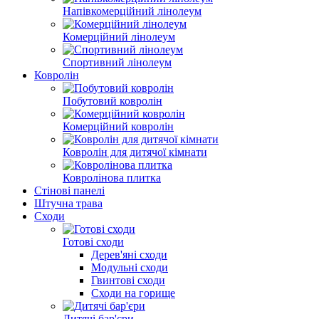
Напівкомерційний лінолеум
Комерційний лінолеум
Спортивний лінолеум
Ковролін
Побутовий ковролін
Комерційний ковролін
Ковролін для дитячої кімнати
Ковролінова плитка
Стінові панелі
Штучна трава
Сходи
Готові сходи
Дерев'яні сходи
Модульні сходи
Гвинтові сходи
Сходи на горище
Дитячі бар'єри