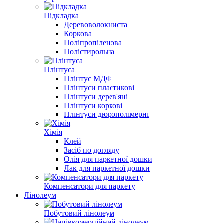
Підкладка
Деревоволокниста
Коркова
Поліпропіленова
Полістирольна
Плінтуса
Плінтус МДФ
Плінтуси пластикові
Плінтуси дерев'яні
Плінтуси коркові
Плінтуси дюрополімерні
Хімія
Клей
Засіб по догляду
Олія для паркетної дошки
Лак для паркетної дошки
Компенсатори для паркету
Лінолеум
Побутовий лінолеум