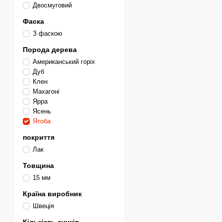
Двосмуговий
Фаска
З фаскою
Порода дерева
Американський горіх
Дуб
Клен
Махагоні
Ярра
Ясень
Ятоба
покриття
Лак
Товщина
15 мм
Країна виробник
Швеція