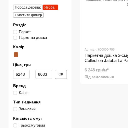
Порода дерева:
Ятоба
Очистити фільтр
Розділ
Паркет
Паркетна дошка
Колір
Артикул: 600000-798
Паркетна дошка 3-сму
Collection Jatoba La P
Ціна, грн
153N16JO50KW 0
6 248 грн/м²
Від Ціна, грн
До Ціна, грн
ОК
Під замовлення
Бренд
Kahrs
Тип з'єднання
Замковий
Кількість смуг
Трьохсмуговий