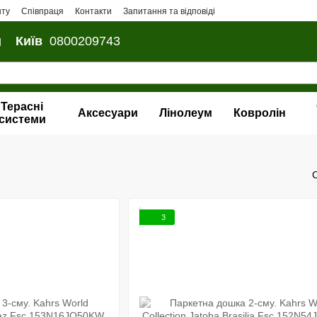
нту
Співпраця
Контакти
Запитання та відповіді
и
Київ
0800209743
Терасні
Аксесуари
Лінолеум
Ковролін
системи
3