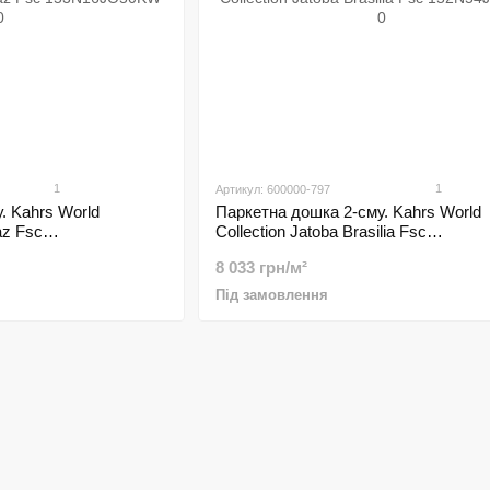
1
1
Артикул: 600000-797
. Kahrs World
Паркетна дошка 2-сму. Kahrs World
az Fsc
Collection Jatoba Brasilia Fsc
152N54JO50KW 0
8 033 грн/м²
Під замовлення