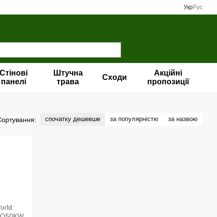
Укр
Рус
Стінові
Штучна
Акційні
Сходи
панелі
трава
пропозиції
спочатку дешевше
за популярністю
за назвою
Сортування: