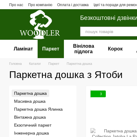
Перейти до основного контенту
Про нас
Про компанію
Оплата і доставка
Ідеї та поради для ремо
Безкоштовні дзвінк
Вінілова
Ламінат
Паркет
Корок
пiдлога
Головна
Каталог
Паркет
Паркетна дошка
Паркетна дошка з Ятоби
Паркетна дошка
3
Масивна дошка
Паркетна дошка Ялинка
Вінтажна дошка
Екзотичний паркет
Інженерна дошка