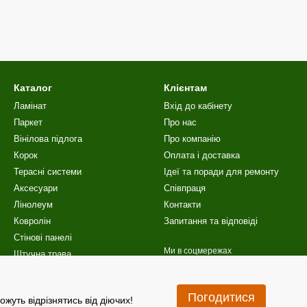
Каталог
Клієнтам
Ламінат
Вхід до кабінету
Паркет
Про нас
Вінілова пiдлога
Про компанію
Корок
Оплата і доставка
Терасні системи
Ідеї та поради для ремонту
Аксесуари
Співпраця
Лінолеум
Контакти
Ковролін
Запитання та відповіді
Стінові панелі
Ми в соцмережах
Штучна трава
Сходи
Акційні пропозиції
Погодитися
ожуть відрізнятись від діючих!