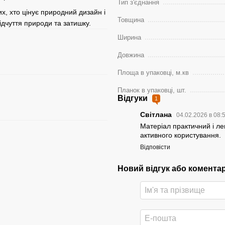
Тип з'єднання
х, хто цінує природний дизайн і
Товщина
відчуття природи та затишку.
Ширина
Довжина
Площа в упаковці, м.кв
Планок в упаковці, шт.
Відгуки
1
Світлана
04.02.2026 в 08:
Матеріал практичний і ле
активного користування.
Відповісти
Новий відгук або комента