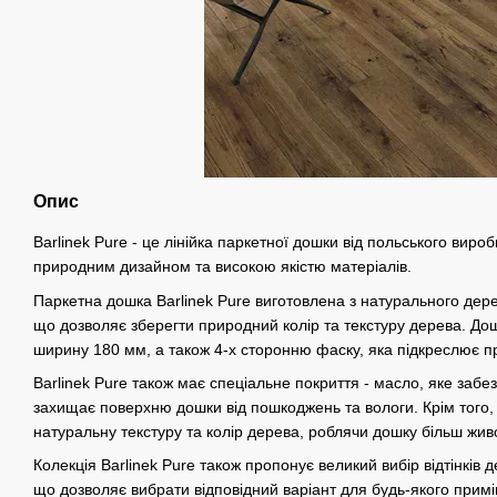
Опис
Barlinek Pure - це лінійка паркетної дошки від польського вироб
природним дизайном та високою якістю матеріалів.
Паркетна дошка Barlinek Pure виготовлена з натурального дере
що дозволяє зберегти природний колір та текстуру дерева. Д
ширину 180 мм, а також 4-х сторонню фаску, яка підкреслює п
Barlinek Pure також має спеціальне покриття - масло, яке забез
захищає поверхню дошки від пошкоджень та вологи. Крім того,
натуральну текстуру та колір дерева, роблячи дошку більш жив
Колекція Barlinek Pure також пропонує великий вибір відтінків д
що дозволяє вибрати відповідний варіант для будь-якого прим