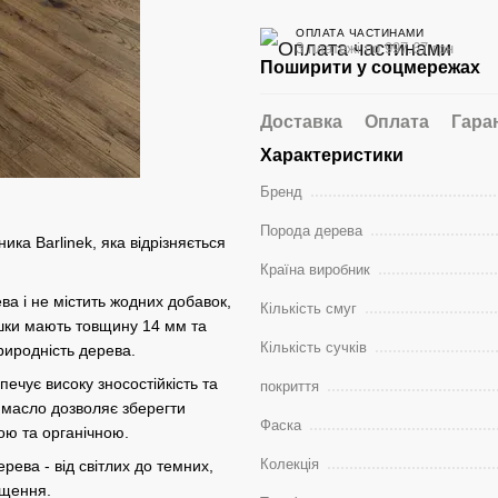
ОПЛАТА ЧАСТИНАМИ
3 платежі по 997.67 грн
Поширити у соцмережах
Доставка
Оплата
Гара
Характеристики
Бренд
Порода дерева
ника Barlinek, яка відрізняється
Країна виробник
ва і не містить жодних добавок,
Кількість смуг
ошки мають товщину 14 мм та
Кількість сучків
риродність дерева.
печує високу зносостійкість та
покриття
 масло дозволяє зберегти
Фаска
ою та органічною.
Колекція
ерева - від світлих до темних,
іщення.