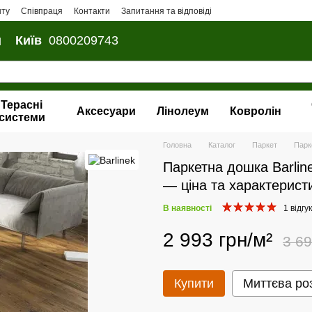
нту
Співпраця
Контакти
Запитання та відповіді
и
Київ
0800209743
Терасні
Аксесуари
Лінолеум
Ковролін
системи
Головна
Каталог
Паркет
Парке
Паркетна дошка Barlin
— ціна та характерист
В наявності
1 відгук
2 993 грн/м²
3 69
Купити
Миттєва ро