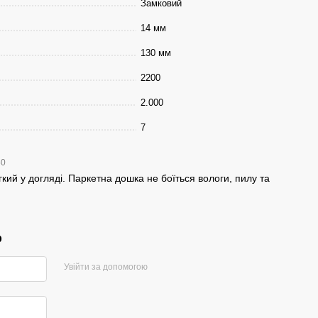
Замковий
14 мм
130 мм
2200
2.000
7
50
гкий у догляді. Паркетна дошка не боїться вологи, пилу та
р
Увійти за допомогою