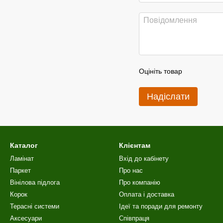
Оцініть товар
Надіслати
Каталог
Клієнтам
Ламінат
Вхід до кабінету
Паркет
Про нас
Вінілова пiдлога
Про компанію
Корок
Оплата і доставка
Терасні системи
Ідеї та поради для ремонту
Аксесуари
Співпраця