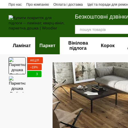
Перейти до основного контенту
Про нас
Про компанію
Оплата і доставка
Ідеї та поради для ремо
Безкоштовні дзвінк
Вінілова
Ламінат
Паркет
Корок
пiдлога
АКЦІЯ
−19%
3