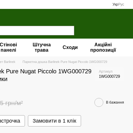
Укр
Рус
Стінові
Штучна
Акційні
Сходи
панелі
трава
пропозиції
т Barlinek
Паркетна дошка Barlinek Pure Nugat Piccolo 1WG000729
ek Pure Nugat Piccolo 1WG000729
Артикул
1WG000729
ики
5 грн/м²
В бажання
зстрочка
Замовити в 1 клік