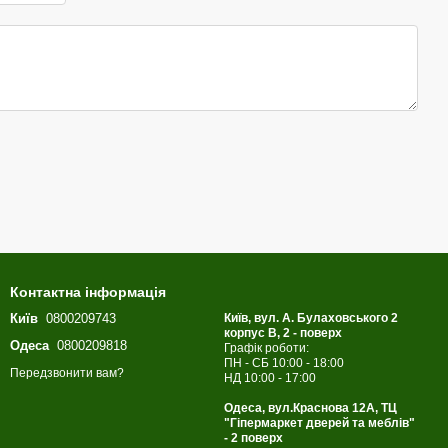
Контактна інформація
Київ
0800209743
Київ, вул. А. Булаховського 2
корпус B, 2 - поверх
Одеса
0800209818
Графік роботи:
ПН - СБ 10:00 - 18:00
Передзвонити вам?
НД 10:00 - 17:00
Одеса, вул.Краснова 12А, ТЦ
"Гіпермаркет дверей та меблів"
- 2 поверх