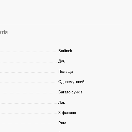
нтія
Barlinek
Дуб
Польща
Односмуговий
Багато сучків
Лак
З фаскою
Pure