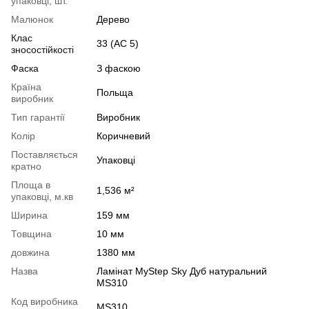
упаковці, шт.
Малюнок
Дерево
Клас
33 (АС 5)
зносостійкості
Фаска
З фаскою
Країна
Польща
виробник
Тип гарантії
Виробник
Колір
Коричневий
Поставляється
Упаковці
кратно
Площа в
1,536 м²
упаковці, м.кв
Ширина
159 мм
Товщина
10 мм
довжина
1380 мм
Назва
Ламінат MyStep Sky Дуб натуральний
MS310
Код виробника
MS310