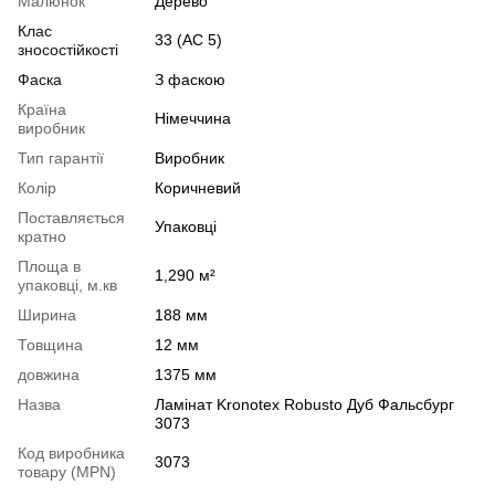
Малюнок
Дерево
Клас
33 (АС 5)
зносостійкості
Фаска
З фаскою
Країна
Німеччина
виробник
Тип гарантії
Виробник
Колір
Коричневий
Поставляється
Упаковці
кратно
Площа в
1,290 м²
упаковці, м.кв
Ширина
188 мм
Товщина
12 мм
довжина
1375 мм
Назва
Ламінат Kronotex Robusto Дуб Фальсбург
3073
Код виробника
3073
товару (MPN)