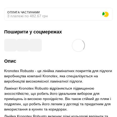
ОПЛАТА ЧАСТИНАМИ
3 платежі по 482.67 грн
Поширити у соцмережах
Опис
Kronotex Robusto - це лінійка ламінатних покриттів для підлоги
виробництва компанії Kronotex, яка спеціалізується на
виробництві високоякісної ламінатної підлоги.
Ламінат Kronotex Robusto відрізняється підвищеною
зносостійкістю, що робить його ідеальним вибором для
приміщень із високою прохідністю. Він також стійкий до плям і
подряпин, що робить його легким у догляді та придатним для
використання в кухнях та коридорах.
Лінійка Kronotex Robusto включає різні кольорові варіанти та