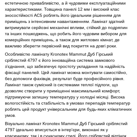
естетичною привабливістю, а й чудовими експлуатаційними
характеристиками. Товщина панелі 12 мм і високий клас
зносостійкості AC5 роблять його ідеальним рішенням для
приміщень з інтенсивним навантаженням. Ламінат здатний
витримувати серйозні механічні впливи, стійкий до подряпин
та інших пошкоджень, що робить його чудовим вибором для
комерційних приміщень, а також для житлових кімнат, де
важливо зберегти первісний вид покриття на довгі роки.
Особливістю ламінату Kronotex Mammut Дуб Гірський
сріблястий 4797 є його інноваційна система замкового
з'єднання, що забезпечує простоту укладання та надійність
фіксації панелей. Цей ламінат можна монтувати самостійно,
без допомоги фахівців, результат буде професійного рівня.
Ламінат також сумісний із системами теплої підлоги, що
дозволяє створити у приміщенні максимальний комфорт,
підтримуючи затишну температуру у холодні місяці. Висока
вологостійкість та стабільність в умовах перепадів температур
роблять цей продукт універсальним для будь-яких кліматичних
умов.
Візуально ламінат Kronotex Mammut Дуб Гірський сріблястий
4797 ідеально вписується в інтер'єри, виконані як у
класичному, так і в сучасному стилі. Його сріблястий відтінок