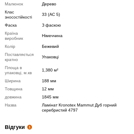
Малюнок
Дерево
Клас
33 (АС 5)
зносостійкості
Фаска
З фаскою
Країна
Німеччина
виробник
Колір
Бежевий
Поставляється
Упаковці
кратно
Площа в
1,380 м²
упаковці, м.кв
Ширина
188 мм
Товщина
12 мм
довжина
1845 мм
Назва
Ламінат Kronotex Mammut Дуб горний
серебристий 4797
Відгуки
1