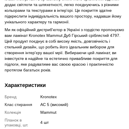
додає світлоти та шляхетності, легко поєднуючись з різними
кольорами та текстурами в інтер'єрі. Це покриття здатне
підкреслити індивідуальність вашого простору, надавши йому
унікального характеру та гармонії.
Ми як офіційний дистриб'ютор в Україні з гордістю пропонуємо
вам ламінат Kronotex Mammut Дуб Гірський сріблястий 4797.
Цей продукт поєднує в собі високу якість, довговічність і
стильний дизайн, що робить його ідеальним вибором для
створення інтер'єру вашої мрії. Вибираючи цей ламінат, ви
інвестуєте в надійне та естетично привабливе покриття для
підлоги, яке радуватиме вас своєю красою і практичністю
протягом багатьох років.
Характеристики
Бренд
Kronotex
Клас стирання
АС 5 (високий)
Колекція
Mammut
Планок в
4 шт
упаковці, шт.