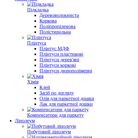
Підкладка
Деревоволокниста
Коркова
Поліпропіленова
Полістирольна
Плінтуса
Плінтус МДФ
Плінтуси пластикові
Плінтуси дерев'яні
Плінтуси коркові
Плінтуси дюрополімерні
Хімія
Клей
Засіб по догляду
Олія для паркетної дошки
Лак для паркетної дошки
Компенсатори для паркету
Лінолеум
Побутовий лінолеум