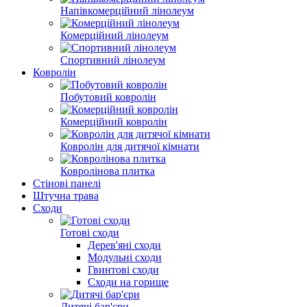
Напівкомерційний лінолеум
Комерційний лінолеум
Спортивний лінолеум
Ковролін
Побутовий ковролін
Комерційний ковролін
Ковролін для дитячої кімнати
Ковролінова плитка
Стінові панелі
Штучна трава
Сходи
Готові сходи
Дерев'яні сходи
Модульні сходи
Гвинтові сходи
Сходи на горище
Дитячі бар'єри