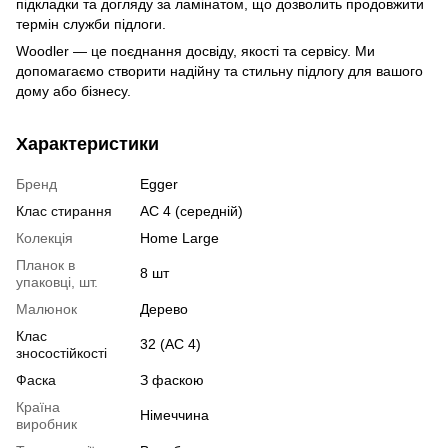
підкладки та догляду за ламінатом, що дозволить продовжити
термін служби підлоги.
Woodler — це поєднання досвіду, якості та сервісу. Ми
допомагаємо створити надійну та стильну підлогу для вашого
дому або бізнесу.
Характеристики
Бренд
Egger
Клас стирання
АС 4 (середній)
Колекція
Home Large
Планок в
8 шт
упаковці, шт.
Малюнок
Дерево
Клас
32 (АС 4)
зносостійкості
Фаска
З фаскою
Країна
Німеччина
виробник