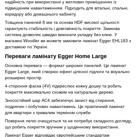
надійність при використанні у житлових приміщеннях із
підвищеним навантаженням. Підходить для вітальні, спальні,
коридору або домашнього кабінету.
Товщина панелей 8 мм та основа HDF високої щільності
гарантують стабільність і довговічність покриття. Замкова
система дозволяє швидко виконати укладку без клею. У
магазині Woodler ви можете замовити ламінат Egger EHL183 з
доставкою по Україні.
Переваги ламінату Egger Home Large
Основна перевага — формат широких панелей. Це ламінат
Egger Large, який створює ефект цілісної підлоги та візуально
розширює простір.
4-стороння фаска (4V) підкреслює кожну дошку та робить
покриття максимально схожим на натуральне дерево.
Зносостійкий шар AC4 забезпечує захист від стирання,
подряпин і побутових навантажень. Це практичний ламінат
для квартири з тривалим терміном служби.
Поверхня легко очищується та не потребує складного догляду,
що робить покриття зручним у щоденному використанні.
Ламінат Egger відповідає європейським стандартам