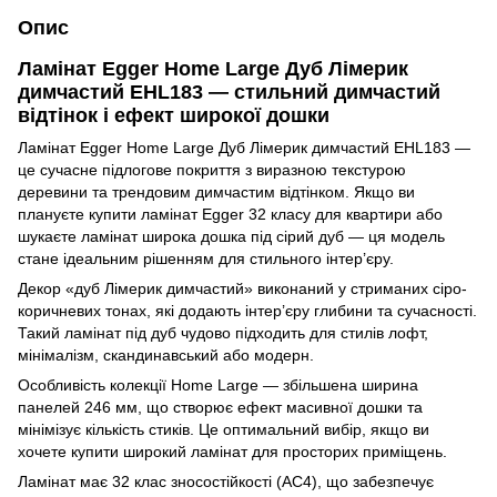
Опис
Ламінат Egger Home Large Дуб Лімерик
димчастий EHL183 — стильний димчастий
відтінок і ефект широкої дошки
Ламінат Egger Home Large Дуб Лімерик димчастий EHL183 —
це сучасне підлогове покриття з виразною текстурою
деревини та трендовим димчастим відтінком. Якщо ви
плануєте купити ламінат Egger 32 класу для квартири або
шукаєте ламінат широка дошка під сірий дуб — ця модель
стане ідеальним рішенням для стильного інтер’єру.
Декор «дуб Лімерик димчастий» виконаний у стриманих сіро-
коричневих тонах, які додають інтер’єру глибини та сучасності.
Такий ламінат під дуб чудово підходить для стилів лофт,
мінімалізм, скандинавський або модерн.
Особливість колекції Home Large — збільшена ширина
панелей 246 мм, що створює ефект масивної дошки та
мінімізує кількість стиків. Це оптимальний вибір, якщо ви
хочете купити широкий ламінат для просторих приміщень.
Ламінат має 32 клас зносостійкості (AC4), що забезпечує