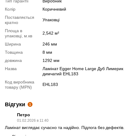
Тип гарантії
Виробник
Колір
Коричневий
Поставляється
Упаковці
кратно
Площа в
2,542 м²
упаковці, м.кв
Ширина
246 мм
Товщина
8 мм
довжина
1292 мм
Назва
Ламінат Egger Home Large Дуб Лимерик
димчатий EHL183
Код виробника
EHL183
товару (MPN)
Відгуки
1
Петро
01.02.2026 в 11:40
Ламінат виглядає сучасно та надійно. Підлога без дефектів.