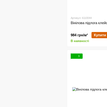
Артикул: 6110044
Вінілова підлога клей
984 грн/м²
Купити
В наявності
3