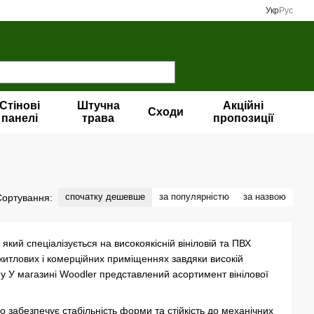
Укр
Рус
Стінові
Штучна
Акційні
Сходи
панелі
трава
пропозиції
спочатку дешевше
за популярністю
за назвою
Сортування:
який спеціалізується на високоякісній вініловій та ПВХ
житлових і комерційних приміщеннях завдяки високій
йну У магазині Woodler представлений асортимент вінілової
 забезпечує стабільність форми та стійкість до механічних