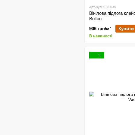
Артикул: 6110038
Вінілова підлога клей
Bolton
906 грн/м²
Купити
В наявності
3