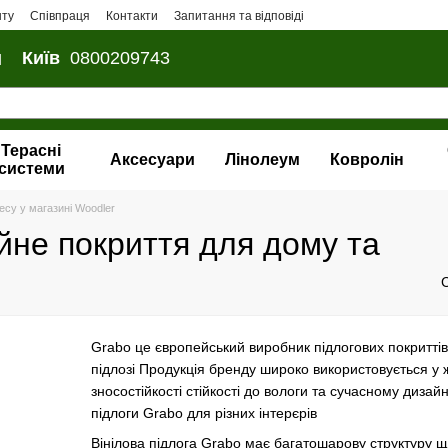
нту
Співпраця
Контакти
Запитання та відповіді
и
Київ
0800209743
Терасні
Аксесуари
Лінолеум
Ковролін
системи
несу у магазині Woodler
ійне покриття для дому та
Grabo це європейський виробник підлогових покриттів 
підлозі Продукція бренду широко використовується у 
зносостійкості стійкості до вологи та сучасному диза
підлоги Grabo для різних інтерєрів
Вінілова підлога Grabo має багатошарову структуру що