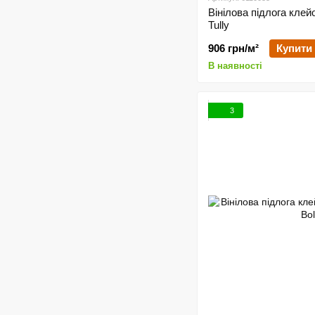
Вінілова підлога клей
Tully
906 грн/м²
Купити
В наявності
3