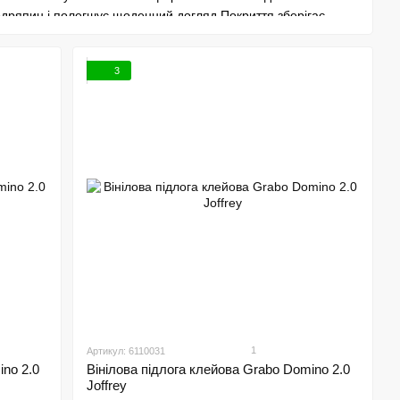
одряпин і полегшує щоденний догляд Покриття зберігає
ії
3
італьні спальні а також для офісів магазинів і приміщень з
ластивості та забезпечує комфорт під час ходьби
д натуральне дерево камінь та сучасні текстури Це дозволяє
 Grabo з гарантією якості та професійною консультацією Це
и
1
Артикул: 6110031
ino 2.0
Вінілова підлога клейова Grabo Domino 2.0
Joffrey