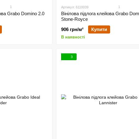
1
1
Артикул: 6110039
ова Grabo Domino 2.0
Вінілова підлога клейова Grabo Dom
Stone-Royce
906 грн/м²
Купити
В наявності
3