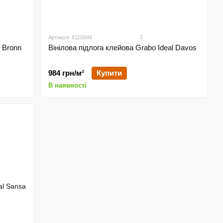
1
Артикул: 6110046
l Bronn
Вінілова підлога клейова Grabo Ideal Davos
984 грн/м²
Купити
В наявності