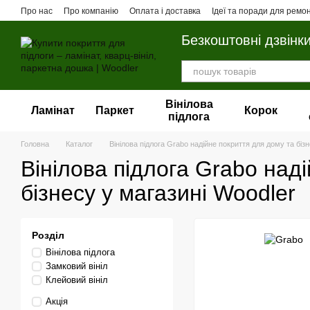
Перейти до основного контенту
Про нас
Про компанію
Оплата і доставка
Ідеї та поради для ремо
Безкоштовні дзвінк
Вінілова
Ламінат
Паркет
Корок
пiдлога
Головна
Каталог
Вінілова підлога Grabo надійне покриття для дому та біз
Вінілова підлога Grabo над
бізнесу у магазині Woodler
Розділ
Вінілова пiдлога
Замковий вініл
Клейовий вініл
Акція