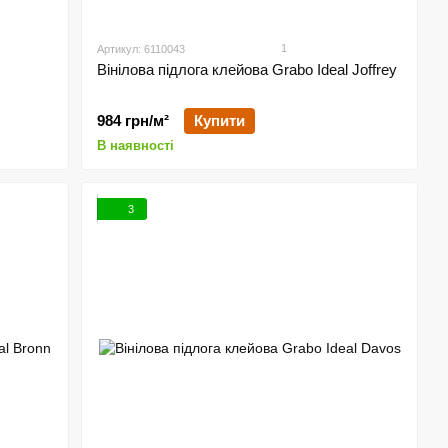
1
Артикул: 6110043
Вінілова підлога клейова Grabo Ideal Joffrey
984 грн/м²
Купити
В наявності
3