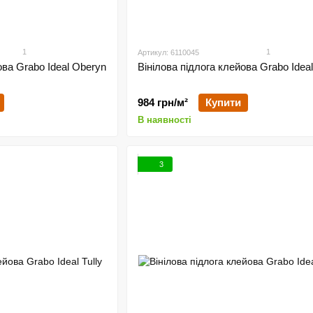
1
1
Артикул: 6110045
ова Grabo Ideal Oberyn
Вінілова підлога клейова Grabo Idea
984 грн/м²
Купити
В наявності
3