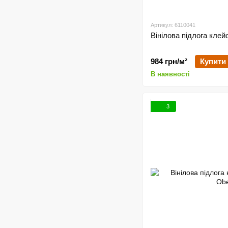
Артикул: 6110041
Вінілова підлога клей
984 грн/м²
Купити
В наявності
3