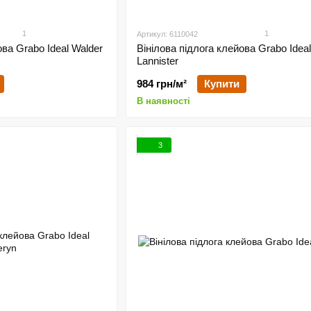
1
1
Артикул: 6110042
ова Grabo Ideal Walder
Вінілова підлога клейова Grabo Ideal
Lannister
984 грн/м²
Купити
В наявності
3