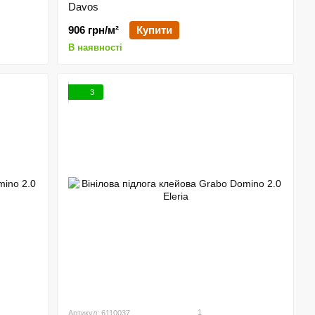
Davos
906 грн/м²
Купити
В наявності
3
1
Артикул: 6110037