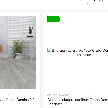
навантажень Захисний верхній шар запобігає появі п
привабливий вигляд навіть при інтенсивній експлуатац
Переваги вінілової підлоги Grabo
3
Висока зносостійкість
Повна вологостійкість
Підходить для теплої підлоги
Стійкість до побутових навантажень
Простий монтаж і догляд
Вінілова підлога Grabo підходить для кухні коридору в
високою прохідністю Покриття має хороші акустичні в
Колекції бренду пропонують широкий вибір декорів пі
створити гармонійний інтерєр у будь якому стилі
У магазині Woodler ви можете купити вінілову підлогу
практичне рішення для довговічної та сучасної підлог
1
1
Артикул: 6110030
ова Grabo Domino 2.0
Вінілова підлога клейова Grabo Dom
Lannister