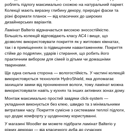
роблять підлогу максимально схожою на натуральний паркет.
Колекції мають виразну глибину декору, природні фаски та
різні формати планок — від класичних до широких
дизайнерських варіантів.
Ламінат Balterio відзначається високою зносостійкістю.
Більшість колекцій відповідають класу AC4 і вище, що
дозволяє використовувати покриття як у житлових кімнатах,
так і в приміщеннях із підвищеним навантаженням. Покриття
стійке до подряпин, ударів і стирання, що робить його
практичним вибором для сімей із дітьми чи домашніми
тваринами.
Ще одна сильна сторона — вологостійкість. У частині колекцій
використовується технологія HydroShield, яка допомагає
захищати замки від проникнення вологи, тому ламінат можна
використовувати навіть у кухнях та інших активних зонах дому.
Монтаж максимально простий завдяки click-system —
укладання виконується без клею, швидко та з мінімальними
витратами часу. Покриття сумісне з системами теплої підлоги,
що додає комфорту у щоденному користуванні.
У магазині Woodler ви можете підібрати ламінат Balterio у
різних декорах — від класичного дуба до сучасних