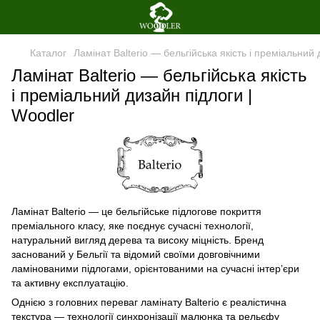
Каталог
Ламінат Balterio — бельгійська якість і преміальний 
Ламінат Balterio — бельгійська якість
і преміальний дизайн підлоги |
Woodler
Ламінат Balterio — це бельгійське підлогове покриття
преміального класу, яке поєднує сучасні технології,
натуральний вигляд дерева та високу міцність. Бренд
заснований у Бельгії та відомий своїми довговічними
ламінованими підлогами, орієнтованими на сучасні інтер’єри
та активну експлуатацію.
Однією з головних переваг ламінату Balterio є реалістична
текстура — технології синхронізації малюнка та рельєфу