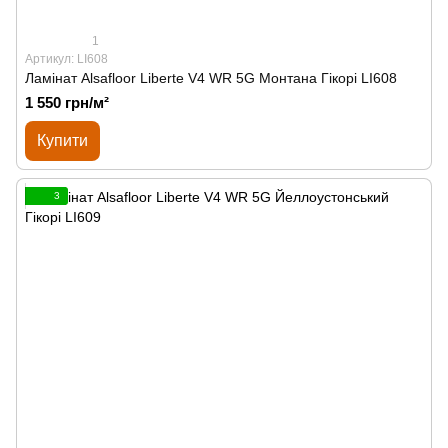
1
Артикул: LI608
Ламінат Alsafloor Liberte V4 WR 5G Монтана Гікорі LI608
1 550 грн/м²
Купити
3