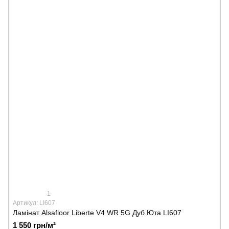
1
Артикул: LI607
Ламінат Alsafloor Liberte V4 WR 5G Дуб Юта LI607
1 550 грн/м²