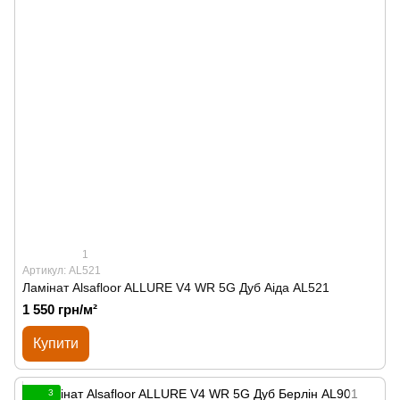
1
Артикул: AL521
Ламінат Alsafloor ALLURE V4 WR 5G Дуб Аіда AL521
1 550 грн/м²
Купити
3