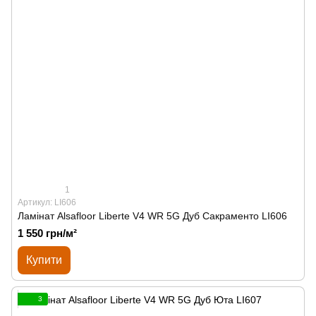
1
Артикул: LI606
Ламінат Alsafloor Liberte V4 WR 5G Дуб Сакраменто LI606
1 550 грн/м²
Купити
3