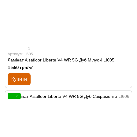
1
Артикул: LI605
Ламінат Alsafloor Liberte V4 WR 5G Дуб Мілуокі LI605
1 550 грн/м²
Купити
3