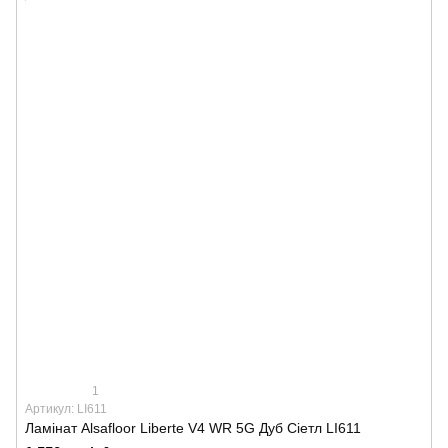
1
Артикул: LI611
Ламінат Alsafloor Liberte V4 WR 5G Дуб Сіетл LI611