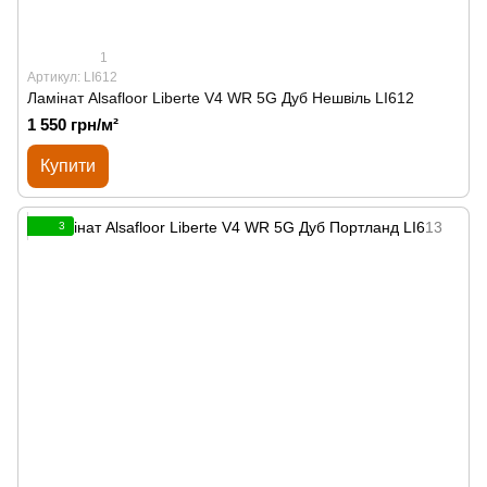
1
Артикул: LI612
Ламінат Alsafloor Liberte V4 WR 5G Дуб Нешвіль LI612
1 550 грн/м²
Купити
3