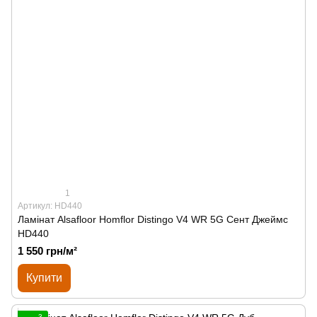
1
Артикул: HD440
Ламінат Alsafloor Homflor Distingo V4 WR 5G Сент Джеймс
HD440
1 550 грн/м²
Купити
3