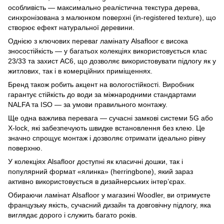
особливість — максимально реалістична текстура дерева,
синхронізована з малюнком поверхні (in-registered texture), що
створює ефект натуральної деревини.
Однією з ключових переваг ламінату Alsafloor є висока
зносостійкість — у багатьох колекціях використовується клас
23/33 та захист AC6, що дозволяє використовувати підлогу як у
житлових, так і в комерційних приміщеннях.
Бренд також робить акцент на вологостійкості. Виробник
гарантує стійкість до води за міжнародними стандартами
NALFA та ISO — за умови правильного монтажу.
Ще одна важлива перевага — сучасні замкові системи 5G або
X-lock, які забезпечують швидке встановлення без клею. Це
значно спрощує монтаж і дозволяє отримати ідеально рівну
поверхню.
У колекціях Alsafloor доступні як класичні дошки, так і
популярний формат «ялинка» (herringbone), який зараз
активно використовується в дизайнерських інтер’єрах.
Обираючи ламінат Alsafloor у магазині Woodler, ви отримуєте
французьку якість, сучасний дизайн та довговічну підлогу, яка
виглядає дорого і служить багато років.