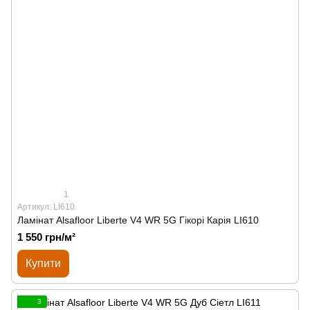
1
Артикул: LI610
Ламінат Alsafloor Liberte V4 WR 5G Гікорі Карія LI610
1 550 грн/м²
Купити
3