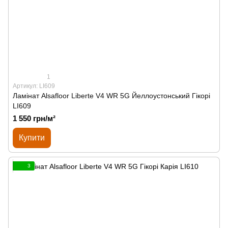
1
Артикул: LI609
Ламінат Alsafloor Liberte V4 WR 5G Йеллоустонський Гікорі
LI609
1 550 грн/м²
Купити
3