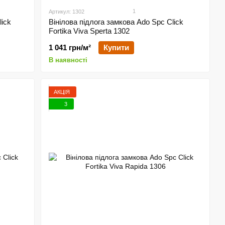
1
Артикул: 1302
lick
Вінілова підлога замкова Ado Spc Click
Fortika Viva Sperta 1302
1 041 грн/м²
Купити
В наявності
АКЦІЯ
3