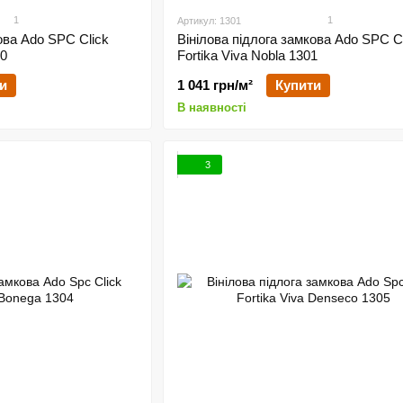
1
1
Артикул: 1301
ова Ado SPC Click
Вінілова підлога замкова Ado SPC C
00
Fortika Viva Nobla 1301
и
1 041 грн/м²
Купити
В наявності
3