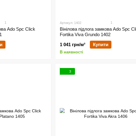
1
1
Артикул: 1402
ова Ado Spc Click
Вінілова підлога замкова Ado Spc Cl
1
Fortika Viva Grundo 1402
и
1 041 грн/м²
Купити
В наявності
3