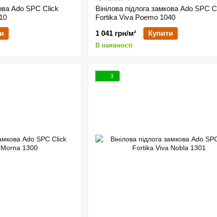
ова Ado SPC Click
Вінілова підлога замкова Ado SPC C
010
Fortika Viva Poemo 1040
и
1 041 грн/м²
Купити
В наявності
3