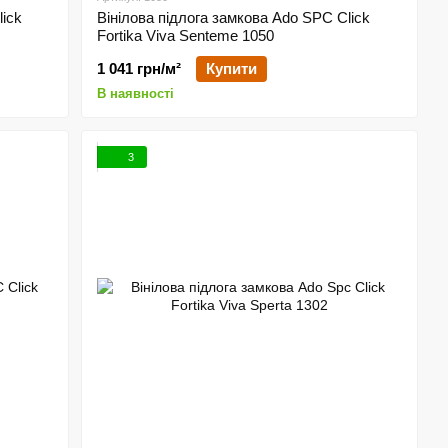
lick
Вінілова підлога замкова Ado SPC Click
Fortika Viva Senteme 1050
1 041 грн/м²
Купити
В наявності
3