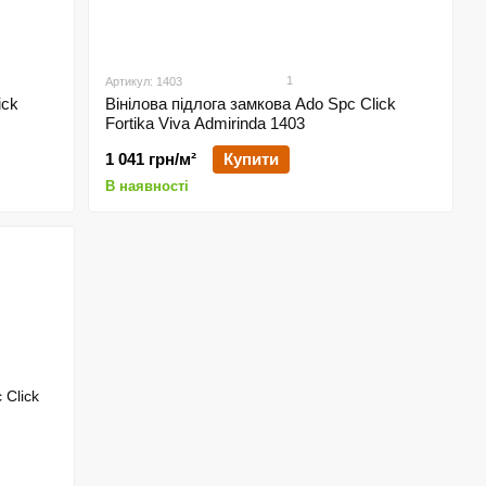
1
Артикул: 1403
ick
Вінілова підлога замкова Ado Spc Click
Fortika Viva Admirinda 1403
1 041 грн/м²
Купити
В наявності