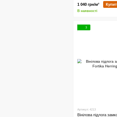
1 040 грн/м²
Купит
В наявності
3
Артикул: 4213
Вінілова підлога замк