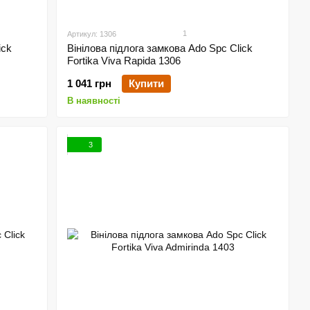
1
Артикул: 1306
ick
Вінілова підлога замкова Ado Spc Click
Fortika Viva Rapida 1306
1 041 грн
Купити
В наявності
3