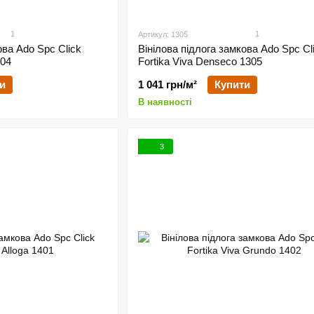
1
1
Артикул: 1305
ова Ado Spc Click
Вінілова підлога замкова Ado Spc Cl
304
Fortika Viva Denseco 1305
и
1 041 грн/м²
Купити
В наявності
3