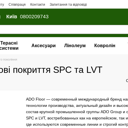
нту
Співпраця
Контакти
Запитання та відповіді
и
Київ
0800209743
Терасні
Аксесуари
Лінолеум
Ковролін
системи
го покоління
гові покриття SPC та LVT
ADO Floor — современный международный бренд нап
технологии производства, актуальный дизайн и высо
состав крупной промышленной группы ADO Group и с
SPC и LVT, востребованных как на европейском, так 
где используются современные линии и строгий контр