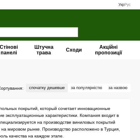
Укр
Рус
Стінові
Штучна
Акційні
Сходи
панелі
трава
пропозиції
спочатку дешевше
за популярністю
за назвою
Сортування:
ольных покрытий, который сочетает инновационные
кие эксплуатационные характеристики. Компания входит в
пециализируется на производстве виниловых покрытий
и на мировом рынке. Производство расположено в Турция,
оль качества на каждом этапе.