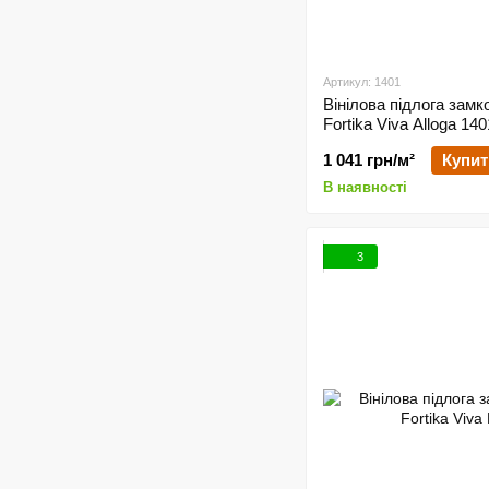
Артикул: 1401
Вінілова підлога замк
Fortika Viva Alloga 140
1 041 грн/м²
Купит
В наявності
3