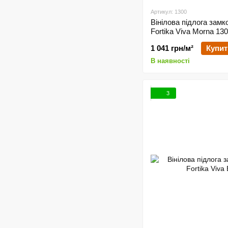
Артикул: 1300
Вінілова підлога замк
Fortika Viva Morna 13
1 041 грн/м²
Купит
В наявності
3