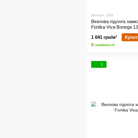
Артикул: 1304
Вінілова підлога замк
Fortika Viva Bonega 1
1 041 грн/м²
Купит
В наявності
3