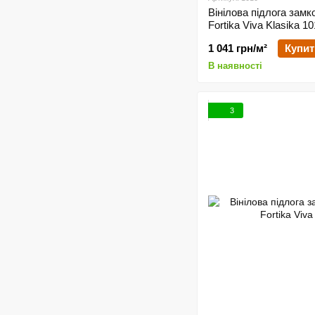
Вінілова підлога замк
Fortika Viva Klasika 1
1 041 грн/м²
Купит
В наявності
3